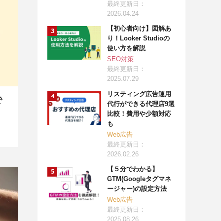
最終更新日：
2026.04.24
【初心者向け】図解あ
り！Looker Studioの
使い方を解説
SEO対策
最終更新日：
2025.07.29
リスティング広告運用
で
代行ができる代理店9選
比較！費用や少額対応
も
Web広告
最終更新日：
2026.02.26
【５分でわかる】
GTM(Googleタグマネ
ージャー)の設定方法
Web広告
最終更新日：
2025.08.26