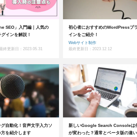
n One SEO」入門編｜人気の
初心者におすすめのWordPressプ
ラグインを解説！
インをご紹介！
Webサイト制作
最終更新日：2023.05.31
最終更新日：2023.12.12
ング自動化！音声文字入力ソ
新しいGoogle Search Consoleは
い方を紹介します
が変わった？通常とベータ版の違い