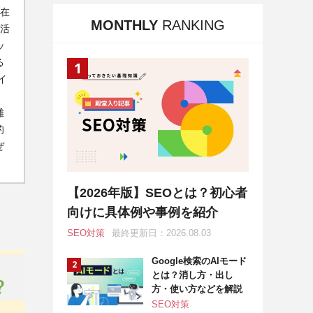
存在
MONTHLY
RANKING
を活
ッ
る
イ
難
的
ぜ
【2026年版】SEOとは？初心者
向けに具体例や事例を紹介
SEO対策
最終更新日：2026.08.03
Google検索のAIモード
とは？消し方・出し
方・使い方などを解説
SEO対策