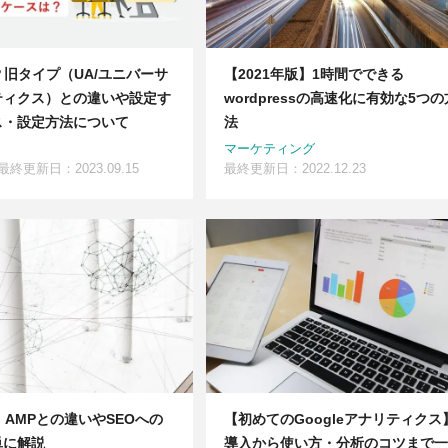
？旧タイプ（UA/ユニバーサ
【2021年版】1時間でできる
ティクス）との違いや設定す
wordpressの高速化に有効な5つの
ス・設定方法について
法
マーケティング
最終更新日：2023.09.15
最終更新日：2022.12.23
｜AMPとの違いやSEOへの
【初めてのGoogleアナリティクス
単に解説
導入から使い方・分析のコツまで一