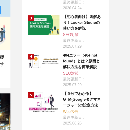
最終更新日：
2026.04.24
【初心者向け】図解あ
り！Looker Studioの
使い方を解説
SEO対策
最終更新日：
2025.07.29
404エラー（404 not
礎
found）とは？原因と
す
解決方法を簡単解説
SEO対策
最終更新日：
2025.07.29
【５分でわかる】
GTM(Googleタグマネ
ージャー)の設定方法
Web広告
最終更新日：
2025.08.26