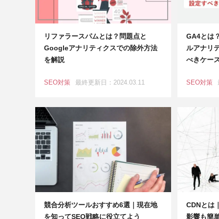
リファラースパムとは？問題点と
GA4とは
Googleアナリティクスでの除外方法
ルアナリ
を解説
べきケー
SEO対策
最終更新日：2024.03.11
SEO対策
競合分析ツールおすすめ6選｜現在地
CDNとは
を知ってSEO戦略に役立てよう
影響も簡