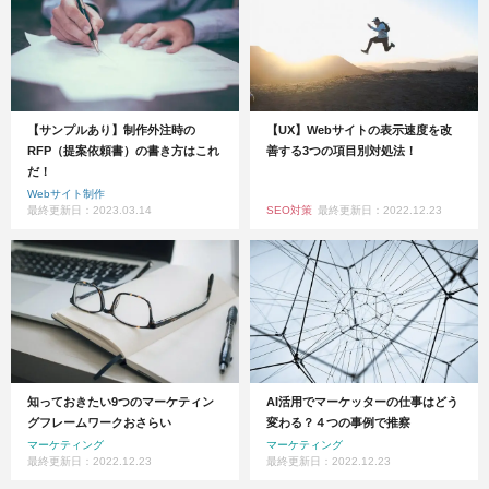
【サンプルあり】制作外注時の
【UX】Webサイトの表示速度を改
RFP（提案依頼書）の書き方はこれ
善する3つの項目別対処法！
だ！
Webサイト制作
最終更新日：2023.03.14
SEO対策
最終更新日：2022.12.23
知っておきたい9つのマーケティン
AI活用でマーケッターの仕事はどう
グフレームワークおさらい
変わる？４つの事例で推察
マーケティング
マーケティング
最終更新日：2022.12.23
最終更新日：2022.12.23