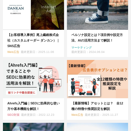
【お客様導入事例】尾上繊維株式会
ペルソナ設定とは？項目例や設定方
社（カスタムオーダー ダンカン）｜
法、AIの活用方法まで解説！
SNS広告
マーケティング
Web広告
最終更新日：2025.11.06
最終更新日：2024.06.04
Ahrefs入門編｜SEOに効果的な使い
【最新情報】アセットとは？ 全12
方や基本機能を解説！
種の特徴や推奨設定を解説
SEO対策
最終更新日：2022.12.23
Web広告
最終更新日：2025.11.27