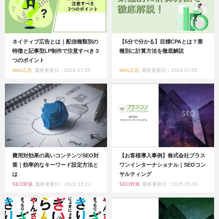
ネイティブ広告とは｜配信種類別の
【5分で分かる】目標CPAとは？業
特徴と記事型LP制作で注意すべき３
種別に計算方法を徹底解説
つのポイント
Web広告
最終更新日：2024.07.05
Web広告
最終更新日：2024.07.05
費用対効果の高いコンテンツSEO対
【お客様導入事例】株式会社プラス
策｜効率的なキーワード設定方法と
ワンインターナショナル｜SEOコン
は
サルティング
SEO対策
最終更新日：2022.12.23
SEO対策
最終更新日：2025.05.01