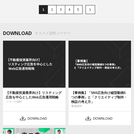
1
2
3
4
5
DOWNLOAD
オススメ資料コーナー
【不動産投資業界向け】リスティング
【事例集】「SNS広告向け縦型動画5
広告を中心としたWeb広告運用戦略
つの事例」と「クリエイティブ制作・
検証の考え方」
ノウハウ資料
事例資料
DOWNLOAD
DOWNLOAD