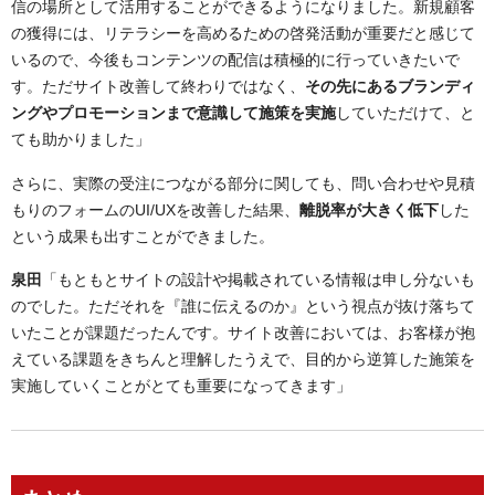
信の場所として活用することができるようになりました。新規顧客
の獲得には、リテラシーを高めるための啓発活動が重要だと感じて
いるので、今後もコンテンツの配信は積極的に行っていきたいで
す。ただサイト改善して終わりではなく、
その先にあるブランディ
ングやプロモーションまで意識して施策を実施
していただけて、と
ても助かりました」
さらに、実際の受注につながる部分に関しても、問い合わせや見積
もりのフォームのUI/UXを改善した結果、
離脱率が大きく低下
した
という成果も出すことができました。
泉田
「もともとサイトの設計や掲載されている情報は申し分ないも
のでした。ただそれを『誰に伝えるのか』という視点が抜け落ちて
いたことが課題だったんです。サイト改善においては、お客様が抱
えている課題をきちんと理解したうえで、目的から逆算した施策を
実施していくことがとても重要になってきます」