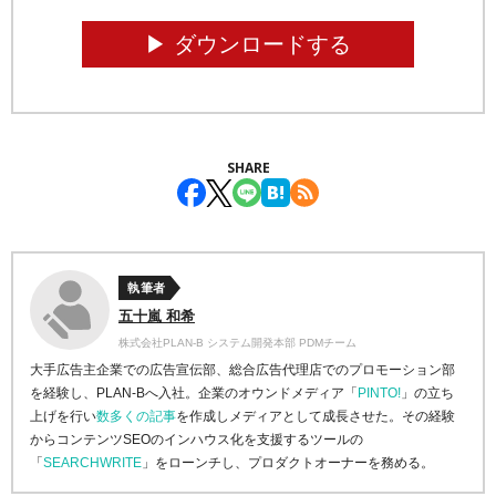
▶︎ ダウンロードする
SHARE
執筆者
五十嵐 和希
株式会社PLAN-B システム開発本部 PDMチーム
大手広告主企業での広告宣伝部、総合広告代理店でのプロモーション部
を経験し、PLAN-Bへ入社。企業のオウンドメディア「
PINTO!
」の立ち
上げを行い
数多くの記事
を作成しメディアとして成長させた。その経験
からコンテンツSEOのインハウス化を支援するツールの
「
SEARCHWRITE
」をローンチし、プロダクトオーナーを務める。