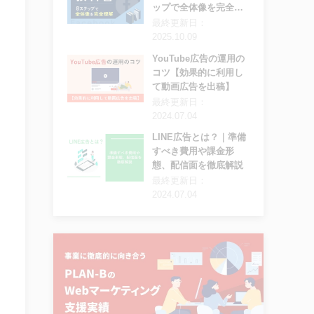
ップで全体像を完全理
解
最終更新日：
2025.10.09
YouTube広告の運用の
コツ【効果的に利用し
て動画広告を出稿】
最終更新日：
2024.07.04
LINE広告とは？｜準備
すべき費用や課金形
態、配信面を徹底解説
最終更新日：
2024.07.04