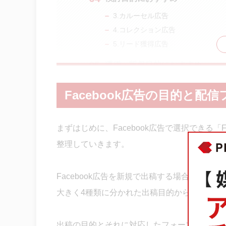
3.カルーセル広告
4.コレクション広告
5.リード獲得広告
獲得・販促目的におすすめ
6.獲得・販促目的におすすめ：リ
Facebook広告の目的と配
7.：ダイナミック広告
8.：モバイルアプリ広告(インストー
9.：リーチ広告(旧：近隣エリア広告
まずはじめに、Facebook広告で選択できる「
10.：ページへの「いいね！」広告
整理していきます。
Tips：Facebook広告では「
Facebook広告を新規で出稿する場合には、大
まとめ
大きく4種類に分かれた出稿目的から、広告の
出稿の目的とそれに対応したフォーマットを、