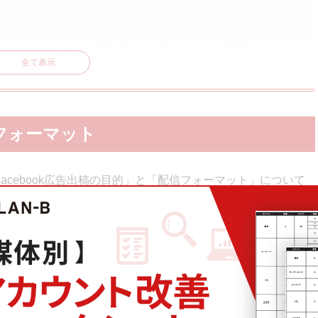
全て表示
ンク広告
信フォーマット
ル)
)
Facebook広告出稿の目的」と「配信フォーマット」について
クリエイティブ」も重要
きく「
認知獲得
」「
検討
」
「
獲得・販促」「ロイヤリティ」
の
出稿目的に合ったものを選ぶ必要があります。
以下に整理します。