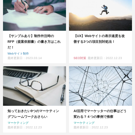
【サンプルあり】制作外注時の
【UX】Webサイトの表示速度を改
RFP（提案依頼書）の書き方はこれ
善する3つの項目別対処法！
だ！
Webサイト制作
最終更新日：2023.03.14
SEO対策
最終更新日：2022.12.23
知っておきたい9つのマーケティン
AI活用でマーケッターの仕事はどう
グフレームワークおさらい
変わる？４つの事例で推察
マーケティング
マーケティング
最終更新日：2022.12.23
最終更新日：2022.12.23