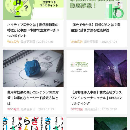
ネイティブ広告とは｜配信種類別の
【5分で分かる】目標CPAとは？業
特徴と記事型LP制作で注意すべき３
種別に計算方法を徹底解説
つのポイント
Web広告
最終更新日：2024.07.05
Web広告
最終更新日：2024.07.05
費用対効果の高いコンテンツSEO対
【お客様導入事例】株式会社プラス
策｜効率的なキーワード設定方法と
ワンインターナショナル｜SEOコン
は
サルティング
SEO対策
最終更新日：2022.12.23
SEO対策
最終更新日：2025.05.01