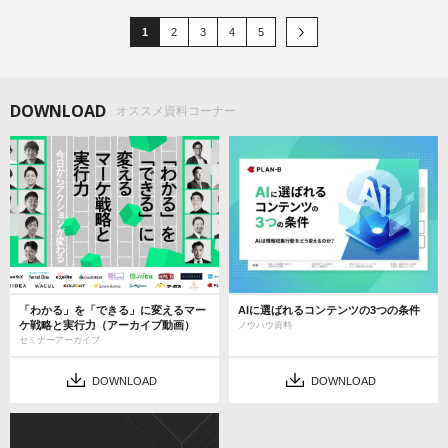
1
2
3
4
5
DOWNLOAD
オススメ資料コーナー
「わかる」を「できる」に変えるマー
AIに選ばれるコンテンツの3つの条件
ケ戦略と実行力（アーカイブ動画）
ノウハウ資料
セミナーアーカイブ
DOWNLOAD
DOWNLOAD