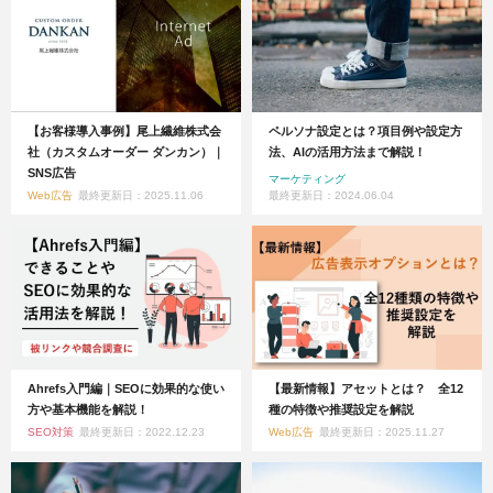
【お客様導入事例】尾上繊維株式会
ペルソナ設定とは？項目例や設定方
社（カスタムオーダー ダンカン）｜
法、AIの活用方法まで解説！
SNS広告
マーケティング
Web広告
最終更新日：2025.11.06
最終更新日：2024.06.04
Ahrefs入門編｜SEOに効果的な使い
【最新情報】アセットとは？ 全12
方や基本機能を解説！
種の特徴や推奨設定を解説
SEO対策
最終更新日：2022.12.23
Web広告
最終更新日：2025.11.27