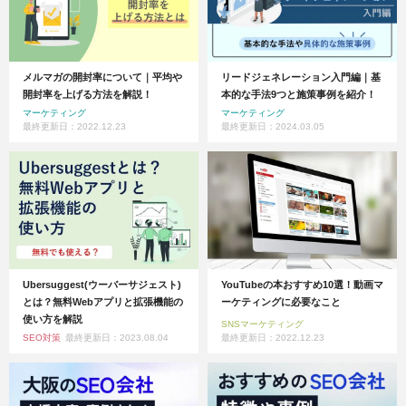
メルマガの開封率について｜平均や
リードジェネレーション入門編｜基
開封率を上げる方法を解説！
本的な手法9つと施策事例を紹介！
マーケティング
マーケティング
最終更新日：2022.12.23
最終更新日：2024.03.05
Ubersuggest(ウーバーサジェスト)
YouTubeの本おすすめ10選！動画マ
とは？無料Webアプリと拡張機能の
ーケティングに必要なこと
使い方を解説
SNSマーケティング
SEO対策
最終更新日：2023.08.04
最終更新日：2022.12.23