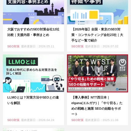
大阪でおすすめのSEO対策会社12社
【2026年版】全国・東京のSEO対
比較｜支援内容・事例まとめ
策・コンサルティング会社23社｜大
手など一覧で紹介
SEO対策
最終更新日：2026.05.11
SEO対策
最終更新日：2026.07.02
LLMOとは？対策方法やSEOとの違
【導入事例】NTT西日本｜
いを解説
elgana(エルガナ)｜「やり切る」た
めの戦略と施策 SEOの始動をサポ
ート
SEO対策
最終更新日：2026.04.24
SEO対策
最終更新日：2025.11.06