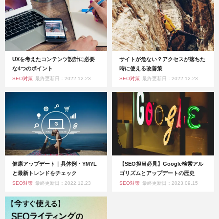
UXを考えたコンテンツ設計に必要
サイトが危ない？アクセスが落ちた
な4つのポイント
時に使える改善策
SEO対策
最終更新日：2022.12.23
SEO対策
最終更新日：2022.12.23
健康アップデート｜具体例・YMYL
【SEO担当必見】Google検索アル
と最新トレンドをチェック
ゴリズムとアップデートの歴史
SEO対策
最終更新日：2022.12.23
SEO対策
最終更新日：2023.09.15