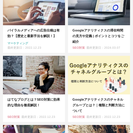
バイラルメディアへの広告出稿は有
Googleアナリティクスの滞在時間
効？【歴史と最新手法を解説！】
の見方や定義 | ポイントとコツをご
紹介
マーケティング
最終更新日：2022.12.23
SEO対策
最終更新日：2024.03.07
はてなブログとは？SEO対策に効果
Googleアナリティクスのチャネル
的な理由を徹底解説！
グループとは？｜種類と判断方法に
ついて
SEO対策
最終更新日：2022.12.23
SEO対策
最終更新日：2022.12.23