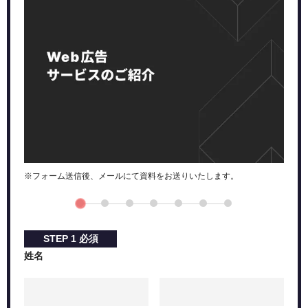
レスポンシブ検索広告
動的検索広告
Microsoft オーディエンス広告
マルチメディア広告
バーティカル広告
マイクロソフト広告の課金体系
クリック課金（CPC）
インプレッション課金（CPM）
広告視聴単価（CPV）
マイクロソフト広告が向いている商材
※フォーム送信後、メールにて資料をお送りいたします。
マイクロソフト広告の効果を高めるポイント
ファーストビューでインパクトを与える
広告表示オプションを活用する
STEP
1
必須
マイクロソフト広告の始め方
姓名
まとめ