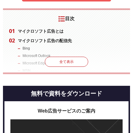
目次
マイクロソフト広告とは
マイクロソフト広告の配信先
Bing
Microsoft Outlook
全て表示
Microsoft Edge
MSN
NETFLIX
マイクロソフト広告を利用するメリット
無料で資料をダウンロード
Google広告・Facebook広告との併用が簡単
ビジネスパーソンに効果的にアプローチできる
予算を自由に変更できる
Web広告サービスのご案内
マイクロソフト広告の種類
アプリインストール広告