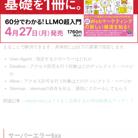
クロールの拒否：robots.txtでクローラーのクロール自体を禁止
する。したがってインデックスもされない。
インデックスの拒否：クローラーがクロールを行うが、noindex
によってインデックスは拒否する。
したがって、robots.txtの記載を、クロールを許可するように書き換
えることで解消できます。具体的には以下の要素で指定します。
User-Agent：指定するクローラーはどれか
Disallow：アクセス拒否を行う対象はどのディレクトリ・ページ
か
Allow：アクセス許可を行う対象はどのディレクトリ・ページか
Sitemap：sitemapの存在を伝え、適切にクロールしてもらう
関連記事：
robots.txtとは？うまく活用するとSEO効果もアップ！？
サーバーエラー5xx