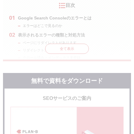
目次
Google Search Consoleのエラーとは
エラーはどこで見るのか
表示されるエラーの種類と対処方法
ページにリダイレクトがあります
全て表示
リダイレクトエラー
クロール済み – インデックス未登録
見つかりませんでした（404）
ソフト404
無料で資料をダウンロード
noindexタグによって除外されました
robots.txtによってブロックされました
サーバーエラー5xx
SEOサービスのご案内
ページ削除ツールによりブロックされました
重複しています。～～～
エラーで表示されるステータスコード
400番台の場合