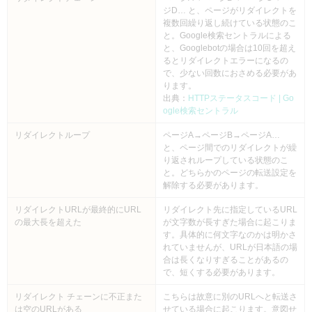
ジD… と、ページがリダイレクトを
複数回繰り返し続けている状態のこ
と。Google検索セントラルによる
と、Googlebotの場合は10回を超え
るとリダイレクトエラーになるの
で、少ない回数におさめる必要があ
ります。
出典：
HTTPステータスコード | Go
ogle検索セントラル
リダイレクトループ
ページA→ページB→ページA…
と、ページ間でのリダイレクトが繰
り返されループしている状態のこ
と。どちらかのページの転送設定を
解除する必要があります。
リダイレクトURLが最終的にURL
リダイレクト先に指定しているURL
の最大長を超えた
が文字数が長すぎた場合に起こりま
す。具体的に何文字なのかは明かさ
れていませんが、URLが日本語の場
合は長くなりすぎることがあるの
で、短くする必要があります。
リダイレクト チェーンに不正また
こちらは故意に別のURLへと転送さ
は空のURLがある
せている場合に起こります。意図せ