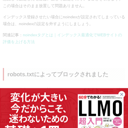
この場合はそのまま放置して問題ありません。
インデックス登録させたい場合にnoindexが設定されてしまっている
場合は、noindexの設定を外すようにしましょう。
関連記事：
noindexタグとは｜インデックス最適化でWEBサイトの
評価を上げる方法
robots.txtによってブロックされました
エラーが発生したURLに対して、robots.txtによってアクセスをブロ
ックしている場合に発生します。
robots.txtとは、クローラーのアクセスを禁止することで、クロール
する対象をファイル単位で指定できるファイルのことです。noindex
と似ていますが、以下のような違いがあります。