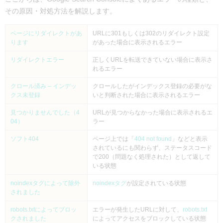
その原因・対処方法を解説します。
ページにリダイレクトがあ
URLに301もしくは302のリダイレクト設定
ります
があった場合に表示されるエラー
リダイレクトエラー
正しくURLを転送できていない場合に表示さ
れるエラー
クロール済み – インデッ
クロールしたがインデックス登録の必要がな
クス未登録
いと判断された場合に表示されるエラー
見つかりませんでした（4
URLが見つからなかった場合に表示されるエ
04）
ラー
ソフト404
ページ上では「
404 not found
」などと表示
されているにも関わらず、ステータスコード
で200（問題なく処理された）として返して
いる状態
noindexタグによって除外
noindexタグ
が設定されている状態
されました
robots.txtによってブロッ
エラーが発生したURLに対して、
robots.txt
クされました
によってアクセスをブロックしている状態