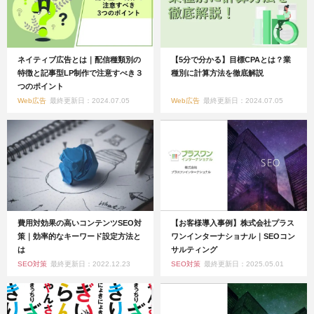
ネイティブ広告とは｜配信種類別の
【5分で分かる】目標CPAとは？業
特徴と記事型LP制作で注意すべき３
種別に計算方法を徹底解説
つのポイント
Web広告
最終更新日：2024.07.05
Web広告
最終更新日：2024.07.05
費用対効果の高いコンテンツSEO対
【お客様導入事例】株式会社プラス
策｜効率的なキーワード設定方法と
ワンインターナショナル｜SEOコン
は
サルティング
SEO対策
最終更新日：2022.12.23
SEO対策
最終更新日：2025.05.01