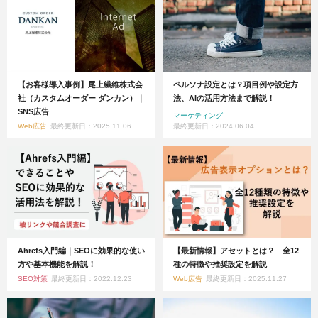
【お客様導入事例】尾上繊維株式会
ペルソナ設定とは？項目例や設定方
社（カスタムオーダー ダンカン）｜
法、AIの活用方法まで解説！
SNS広告
マーケティング
Web広告
最終更新日：2025.11.06
最終更新日：2024.06.04
Ahrefs入門編｜SEOに効果的な使い
【最新情報】アセットとは？ 全12
方や基本機能を解説！
種の特徴や推奨設定を解説
SEO対策
最終更新日：2022.12.23
Web広告
最終更新日：2025.11.27