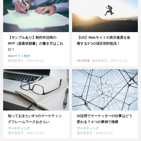
【サンプルあり】制作外注時の
【UX】Webサイトの表示速度を改
RFP（提案依頼書）の書き方はこれ
善する3つの項目別対処法！
だ！
Webサイト制作
最終更新日：2023.03.14
SEO対策
最終更新日：2022.12.23
知っておきたい9つのマーケティン
AI活用でマーケッターの仕事はどう
グフレームワークおさらい
変わる？４つの事例で推察
マーケティング
マーケティング
最終更新日：2022.12.23
最終更新日：2022.12.23