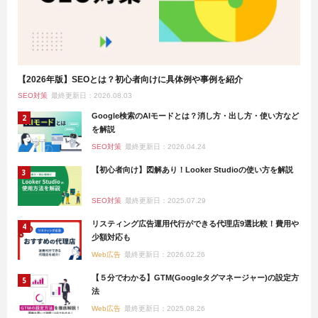
【2026年版】SEOとは？初心者向けに具体例や事例を紹介
SEO対策
最終更新日：2026.08.03
Google検索のAIモードとは？消し方・出し方・使い方など
を解説
SEO対策
最終更新日：2026.04.24
【初心者向け】図解あり！Looker Studioの使い方を解説
SEO対策
最終更新日：2025.07.29
リスティング広告運用代行ができる代理店9選比較！費用や
少額対応も
Web広告
最終更新日：2026.02.26
【５分でわかる】GTM(Googleタグマネージャー)の設定方
法
Web広告
最終更新日：2025.08.26