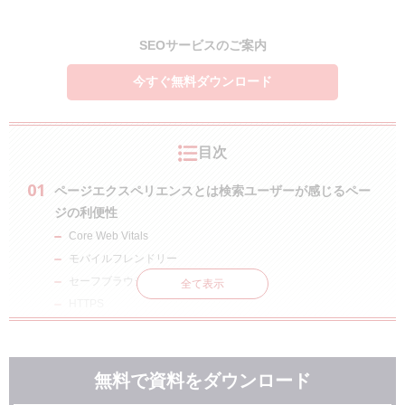
SEOサービスのご案内
今すぐ無料ダウンロード
目次
ページエクスペリエンスとは検索ユーザーが感じるペー
ジの利便性
Core Web Vitals
モバイルフレンドリー
セーフブラウジング
全て表示
HTTPS
煩わしいインタースティシャルがない
ページエクスペリエンスは2021年6月から段階的にラン
キング要因に導入された
無料で資料をダウンロード
ページエクスペリエンスの測定方法