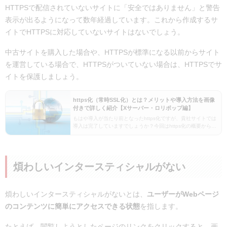
HTTPSで配信されていないサイトに「安全ではありません」と警告
表示が出るようになって数年経過しています。これから作成するサ
イトでHTTPSに対応していないサイトはないでしょう。
中古サイトを購入した場合や、HTTPSが標準になる以前からサイト
を運営している場合で、HTTPSがついていない場合は、HTTPSでサ
イトを保護しましょう。
https化（常時SSL化）とは？メリットや導入方法を画像
付きで詳しく紹介【Xサーバー・ロリポップ編】
もはや導入が当たり前となったhttps化ですが、貴社サイトでは
導入は完了していますでしょうか？今回はhttps化の概要から、
https化するメリット、https化の導入方法について詳しく紹介し
ます。https化の導入方法…
煩わしいインタースティシャルがない
煩わしいインタースティシャルがないとは、
ユーザーがWebページ
のコンテンツに簡単にアクセスできる状態
を指します。
たとえば、閲覧しようとしたページのリンクをクリックすると、画