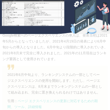
Google検索へのページエクスペリエンスの導入は、発表当初は2021
年5月からとなっていましたが、2021年4月19日の発表により6月中
旬からの導入となりました。6月中旬より段階的に導入されていき、
2021年8月末で完全に導入されました。2021年の11月現在はランキ
ング要因として使用されています。
2021年6月中旬より、ランキングシステムの一部としてペー
ジエクスペリエンスの使用を開始します。ただし、ページエ
クスペリエンスは、8月末までランキングシステムの一部とし
て組み込まれ、完全に置き換えられるわけではありません。
引用：
ページ エクスペリエンスの更新に対応するための期
間、ツール、詳細情報