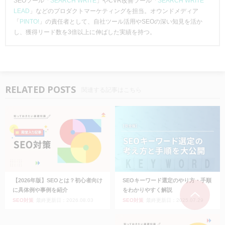
SEOツール「
SEARCH WRITE
」やCVR改善ツール「
SEARCH WRITE
LEAD
」などのプロダクトマーケティングを担当。オウンドメディア
「
PINTO!
」の責任者として、自社ツール活用やSEOの深い知見を活か
し、獲得リード数を3倍以上に伸ばした実績を持つ。
RELATED POSTS
関連する記事はこちら
【2026年版】SEOとは？初心者向け
SEOキーワード選定のやり方・手順
に具体例や事例を紹介
をわかりやすく解説
SEO対策
最終更新日：2026.08.03
SEO対策
最終更新日：2025.07.29