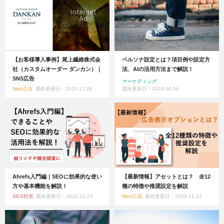
【お客様導入事例】尾上繊維株式会
ペルソナ設定とは？項目例や設定方
社（カスタムオーダー ダンカン）｜
法、AIの活用方法まで解説！
SNS広告
マーケティング
Web広告
最終更新日：2025.11.06
最終更新日：2024.06.04
Ahrefs入門編｜SEOに効果的な使い
【最新情報】アセットとは？ 全12
方や基本機能を解説！
種の特徴や推奨設定を解説
SEO対策
最終更新日：2022.12.23
Web広告
最終更新日：2025.11.27