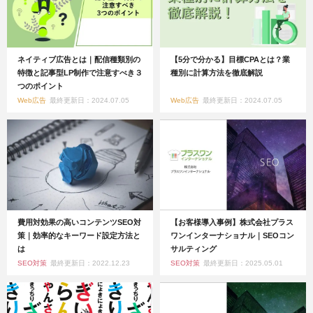
ネイティブ広告とは｜配信種類別の
【5分で分かる】目標CPAとは？業
特徴と記事型LP制作で注意すべき３
種別に計算方法を徹底解説
つのポイント
Web広告
最終更新日：2024.07.05
Web広告
最終更新日：2024.07.05
費用対効果の高いコンテンツSEO対
【お客様導入事例】株式会社プラス
策｜効率的なキーワード設定方法と
ワンインターナショナル｜SEOコン
は
サルティング
SEO対策
最終更新日：2022.12.23
SEO対策
最終更新日：2025.05.01