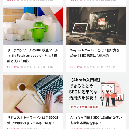
サーチコンソールのURL検査ツール
Wayback Machineとは？使い方を
（旧：Fetch as google）とは？機
紹介！SEO施策にも効果的
能と使い方解説！
SEO対策
最終更新日：2023.04.07
SEO対策
最終更新日：2022.12.23
サジェストキーワードとは？SEO対
Ahrefs入門編｜SEOに効果的な使い
策で活用すべきツールもご紹介！
方や基本機能を解説！
SEO対策
最終更新日：2024.03.12
SEO対策
最終更新日：2022.12.23