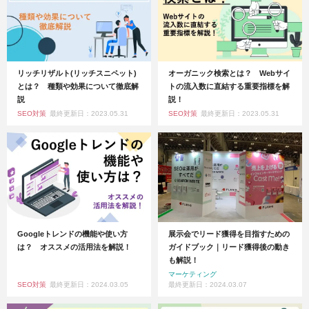
リッチリザルト(リッチスニペット)
オーガニック検索とは？ Webサイ
とは？ 種類や効果について徹底解
トの流入数に直結する重要指標を解
説
説！
SEO対策
最終更新日：2023.05.31
SEO対策
最終更新日：2023.05.31
Googleトレンドの機能や使い方
展示会でリード獲得を目指すための
は？ オススメの活用法を解説！
ガイドブック｜リード獲得後の動き
も解説！
マーケティング
SEO対策
最終更新日：2024.03.05
最終更新日：2024.03.07