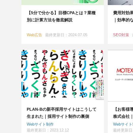
【5分で分かる】目標CPAとは？業種
費用対効果
別に計算方法を徹底解説
｜効率的
Web広告
最終更新日：2024.07.05
SEO対策
PLAN-Bの新卒採用サイトはこうして
【お客様
生まれた｜採用サイト制作の裏側
株式会社｜
Webサイト制作
Webサイ
最終更新日：2023.12.12
最終更新日：2