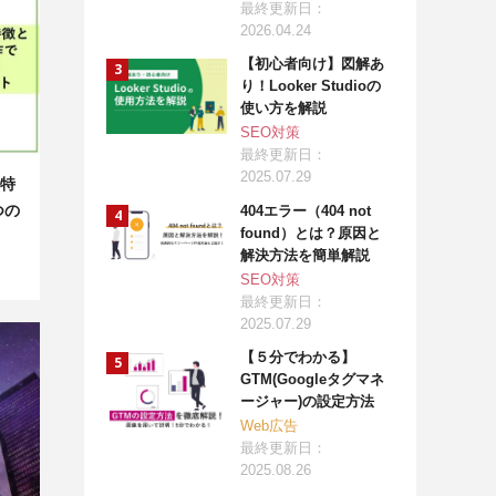
最終更新日：
2026.04.24
【初心者向け】図解あ
り！Looker Studioの
使い方を解説
SEO対策
最終更新日：
2025.07.29
特
つの
404エラー（404 not
found）とは？原因と
解決方法を簡単解説
SEO対策
最終更新日：
2025.07.29
【５分でわかる】
GTM(Googleタグマネ
ージャー)の設定方法
Web広告
最終更新日：
2025.08.26