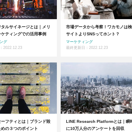
ジタルサイネージとは｜メリ
市場データから考察！ワカモノは検
ーケティングでの活用事例
サイトよりSNSってホント？
ング
マーケティング
022.12.23
最終更新日：2022.12.23
セーフティとは｜ブランド毀
LINE Research Platformとは｜瞬
ための３つのポイント
に10万人分のアンケートを回収