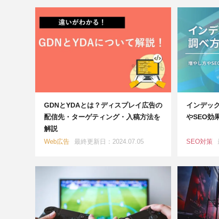
GDNとYDAとは？ディスプレイ広告の
インデッ
配信先・ターゲティング・入稿方法を
やSEO効
解説
Web広告
最終更新日：2024.07.05
SEO対策