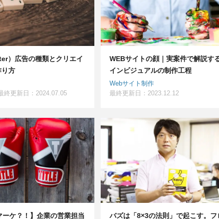
itter）広告の種類とクリエイ
WEBサイトの顔｜実案件で解説す
作り方
インビジュアルの制作工程
Webサイト制作
最終更新日：2024.07.05
最終更新日：2023.12.12
マーケ？！】企業の営業担当
バズは「8×3の法則」で起こす。フ