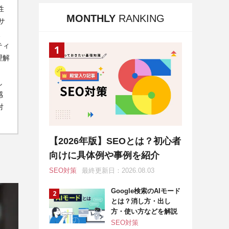
性
MONTHLY
RANKING
サ
、
ティ
理解
し
感
対
【2026年版】SEOとは？初心者
向けに具体例や事例を紹介
SEO対策
最終更新日：2026.08.03
Google検索のAIモード
とは？消し方・出し
方・使い方などを解説
SEO対策