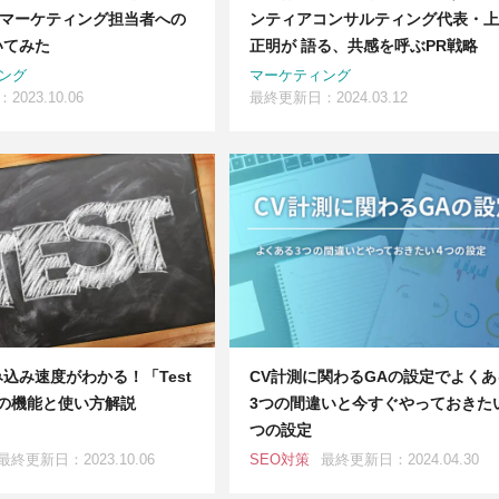
にマーケティング担当者への
ンティアコンサルティング代表・上
いてみた
正明が 語る、共感を呼ぶPR戦略
ング
マーケティング
023.10.06
最終更新日：2024.03.12
込み速度がわかる！「Test
CV計測に関わるGAの設定でよくあ
e」の機能と使い方解説
3つの間違いと今すぐやっておきた
つの設定
最終更新日：2023.10.06
SEO対策
最終更新日：2024.04.30