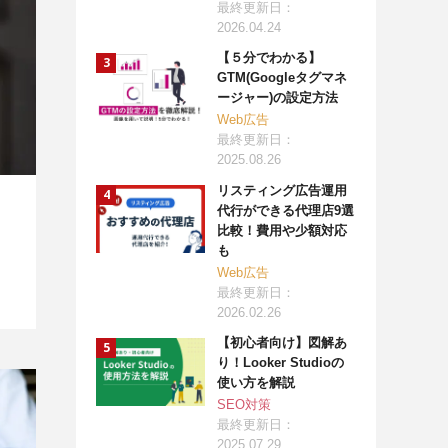
最終更新日：
2026.04.24
【５分でわかる】
GTM(Googleタグマネ
ージャー)の設定方法
Web広告
最終更新日：
2025.08.26
リスティング広告運用
代行ができる代理店9選
比較！費用や少額対応
も
Web広告
最終更新日：
2026.02.26
【初心者向け】図解あ
り！Looker Studioの
使い方を解説
SEO対策
最終更新日：
2025.07.29