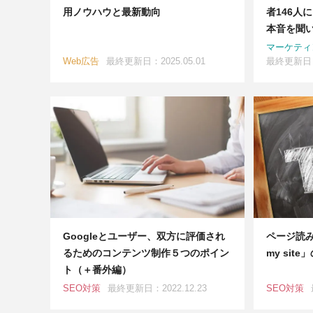
用ノウハウと最新動向
者146人
本音を聞
マーケティ
Web広告
最終更新日：2025.05.01
最終更新日：2
Googleとユーザー、双方に評価され
ページ読み
るためのコンテンツ制作５つのポイン
my sit
ト（＋番外編）
SEO対策
最終更新日：2022.12.23
SEO対策