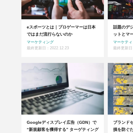
eスポーツとは｜プロゲーマーは日本
話題のデ
ではまだ流行らないのか
ットとマ
マーケティング
マーケティ
最終更新日：2022.12.23
最終更新日：2
Googleディスプレイ広告（GDN）で
ブランド
“新規顧客を獲得する” ターゲティング
損を防ぐ