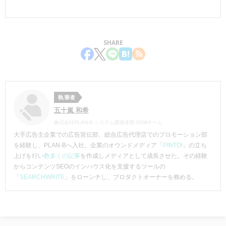
SHARE
執筆者
五十嵐 和希
株式会社PLAN-B システム開発本部 PDMチーム
大手広告主企業での広告宣伝部、総合広告代理店でのプロモーション部
を経験し、PLAN-Bへ入社。企業のオウンドメディア「
PINTO!
」の立ち
上げを行い
数多くの記事
を作成しメディアとして成長させた。その経験
からコンテンツSEOのインハウス化を支援するツールの
「
SEARCHWRITE
」をローンチし、プロダクトオーナーを務める。