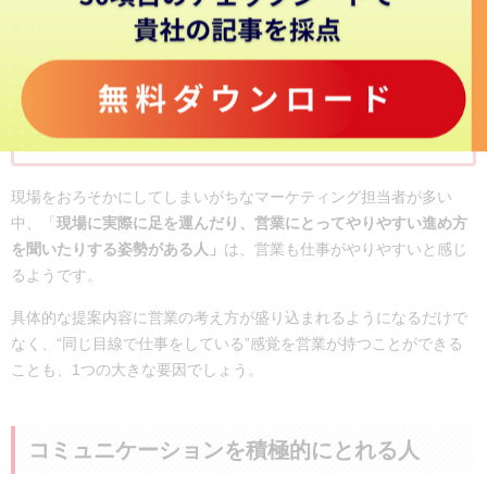
営業と足で情報を取ってくるような担当者は、ぜひ一緒
に働きたい。
自ら現場に足を運び、業務の流れを把握して、顧客の要
望を取り入れた商品をエンドユーザーに発信していこう
とする姿勢がある担当者。
現場をおろそかにしてしまいがちなマーケティング担当者が多い
中、「
現場に実際に足を運んだり、営業にとってやりやすい進め方
を聞いたりする姿勢がある人」
は、営業も仕事がやりやすいと感じ
るようです。
具体的な提案内容に営業の考え方が盛り込まれるようになるだけで
なく、“同じ目線で仕事をしている”感覚を営業が持つことができる
ことも、1つの大きな要因でしょう。
コミュニケーションを積極的にとれる人