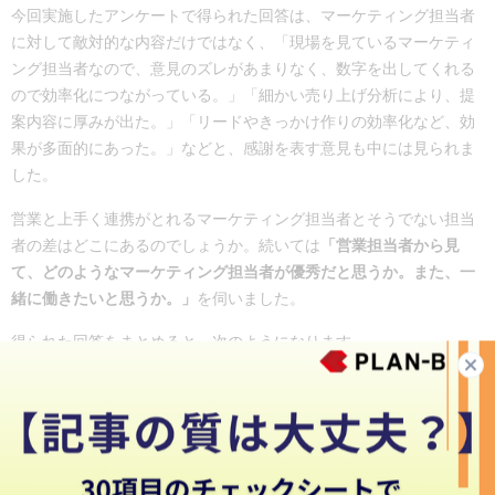
今回実施したアンケートで得られた回答は、マーケティング担当者
に対して敵対的な内容だけではなく、「現場を見ているマーケティ
ング担当者なので、意見のズレがあまりなく、数字を出してくれる
ので効率化につながっている。」「細かい売り上げ分析により、提
案内容に厚みが出た。」「リードやきっかけ作りの効率化など、効
果が多面的にあった。」などと、感謝を表す意見も中には見られま
した。
営業と上手く連携がとれるマーケティング担当者とそうでない担当
者の差はどこにあるのでしょうか。続いては
「営業担当者から見
て、どのようなマーケティング担当者が優秀だと思うか。また、一
緒に働きたいと思うか。」
を伺いました。
得られた回答をまとめると、次のようになります。
現場を見ようとする姿勢がある人