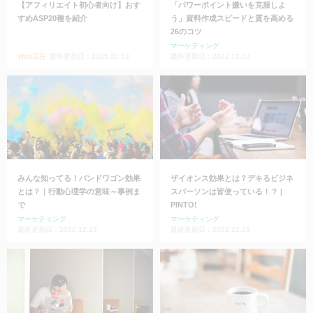
【アフィリエイト初心者向け】おす
「パワーポイント嫌いを克服しよ
すめASP20種を紹介
う」資料作成スピードと質を高める
26のコツ
マーケティング
Web広告
最終更新日：2025.02.13
最終更新日：2022.12.23
みんな知ってる！バンドワゴン効果
ザイオンス効果とは？デキるビジネ
とは？｜行動心理学の意味～事例ま
スパーソンは皆使っている！？ |
で
PINTO!
マーケティング
マーケティング
最終更新日：2022.12.23
最終更新日：2022.12.23