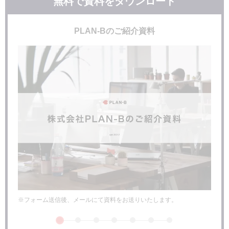
無料で資料をダウンロード
「一緒に働きたいマーケティング担当者」とは
現場を見ようとする姿勢がある人
コミュニケーションを積極的にとれる人
PLAN-Bのご紹介資料
地域や業種に合った提案ができる人
マーケティング担当者と営業担当者が手を取り合うため
にすべきこと
マーケティング担当者が現場を実際に見る
マーケティング担当・営業担当が双方コミュニケーションを密
に取る
お互いの仕事を理解し助け合う感覚で働く
マーケティングの効果を最大化するために、営業担当者
との連携は不可欠
※フォーム送信後、メールにて資料をお送りいたします。