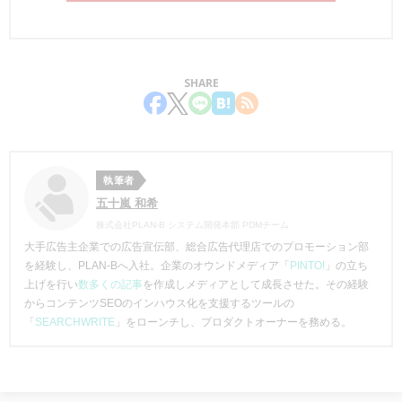
SHARE
執筆者
五十嵐 和希
株式会社PLAN-B システム開発本部 PDMチーム
大手広告主企業での広告宣伝部、総合広告代理店でのプロモーション部
を経験し、PLAN-Bへ入社。企業のオウンドメディア「
PINTO!
」の立ち
上げを行い
数多くの記事
を作成しメディアとして成長させた。その経験
からコンテンツSEOのインハウス化を支援するツールの
「
SEARCHWRITE
」をローンチし、プロダクトオーナーを務める。