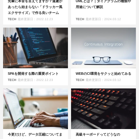
先輩に本音を言えてますか？遠慮が
UMLとは？｜ダイアグラムの種類や
あったら始まらない「ドラッカー風
用途について解説
エクササイズ」で作る良いチーム
TECH
最終更新日：2022.12.23
TECH
最終更新日：2024.03.12
SPAを開発する際の重要ポイント
WEBのCI環境をサクッと始めてみる
TECH
最終更新日：2022.12.23
TECH
最終更新日：2024.03.12
今更だけど、データ圧縮についてま
高級キーボードってどうなの