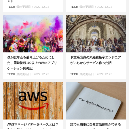
ント
TECH
最終更新日：2022.12.23
TECH
最終更新日：2022.12.23
僕が忘年会を盛り上げるためにし
ド文系出身の未経験新卒エンジニア
た、同時接続100以上のWebアプリ
がいちからサービス作った話
ケーション開発記
TECH
最終更新日：2022.12.23
TECH
最終更新日：2022.12.23
AWSマネージドデータベースとは？
誰でも簡単に自然言語処理ができる