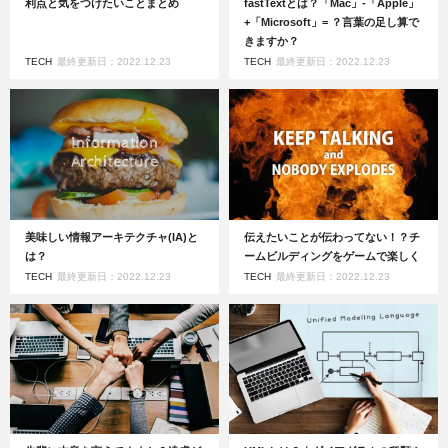
利点と気をつけたいことまとめ
fastTextとは？「Mac」-「Apple」
+「Microsoft」= ？言葉の足し算で
きますか？
TECH
最終更新日：2022.12.23
TECH
最終更新日：2022.12.23
美味しい情報アーキテクチャ(IA)と
伝えたいことが伝わってない！？チ
は？
ームビルディングをゲームで楽しく
TECH
最終更新日：2022.12.23
TECH
最終更新日：2022.12.23