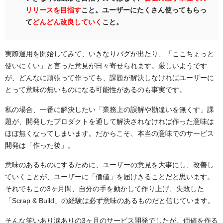
リリースを目指す
こと。ユーザーにたくさん使ってもらっ
て
どんどん改良していく
こと。
実際運用を開始してみて、いきなりバグが出たり、「ここちょっと
使いにくい」と言った意見が日々寄せられます。厳しいようです
が、どんなに頑張って作っても、課題が解決しなければユーザーに
とって意味の無いものになる可能性があるのも事実です。
私の場合、一番に解決したい「業務上の誤解や勘違いを無くす」課
題が、開発したプロダクトを通して解決されなければ作った意味は
ほぼ無くなってしまいます。だからこそ、本当の意味でのサービス
開発は「作った後」。
意味のあるものにするために、ユーザーの意見を大事にし、改善し
ていくことが、ユーザーに「価値」を届けきることだと思います。
それでもこの3ヶ月間、自分の手を動かして作り上げ、失敗した
「Scrap & Build」の経験は必ず意味のあるものだと信じています。
そんな笑いあり涙ありの3ヶ月のサービス開発でしたが、価値を作る