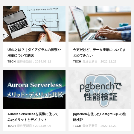
UMLとは？｜ダイアグラムの種類や
今更だけど、データ圧縮についてま
用途について解説
とめてみたい
TECH
最終更新日：2024.03.12
TECH
最終更新日：2022.12.23
Aurora Serverlessを実際に使って
pgbenchを使ったPostgreSQLの性
みたメリットとデメリット
能検証
TECH
最終更新日：2023.05.09
TECH
最終更新日：2022.12.23