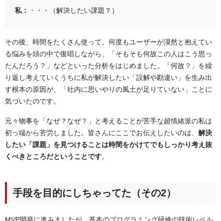
私：
・・・（解決したい課題？）
その後、時間をたくさん使って、何度もユーザーが漠然と抱えてい
る悩みを頭の中で復唱しながら、「そもそも何故この人はこう思っ
たんだろう？」などといった分析をはじめました。「何故？」を繰
り返し考えていくうちに私が解決したい「誤解や勘違い」を生み出
す根本の原因が、「社内に思いやりの風土が足りていない」ことに
気づいたのです。
元々物事を「なぜ？なぜ？」と考えることが苦手な超情緒派の私は
初っ端から苦労しました。皆さんにここでお伝えしたいのは、
解決
したい「課題」を見つけることは時間をかけてでもしっかり考え抜
くべきところだということです
。
手段を目的にしちゃってた（その2）
MVP開発に進みましたが、基本のプログラミング研修の技術レベル