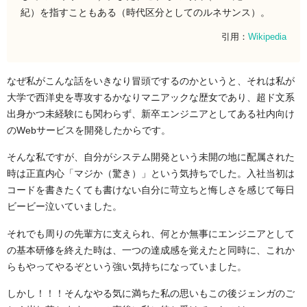
紀）を指すこともある（時代区分としてのルネサンス）。
引用：
Wikipedia
なぜ私がこんな話をいきなり冒頭でするのかというと、それは私が
大学で西洋史を専攻するかなりマニアックな歴女であり、超ド文系
出身かつ未経験にも関わらず、新卒エンジニアとしてある社内向け
のWebサービスを開発したからです。
そんな私ですが、自分がシステム開発という未開の地に配属された
時は正直内心「マジか（驚き）」という気持ちでした。入社当初は
コードを書きたくても書けない自分に苛立ちと悔しさを感じて毎日
ビービー泣いていました。
それでも周りの先輩方に支えられ、何とか無事にエンジニアとして
の基本研修を終えた時は、一つの達成感を覚えたと同時に、これか
らもやってやるぞという強い気持ちになっていました。
しかし！！！そんなやる気に満ちた私の思いもこの後ジェンガのご