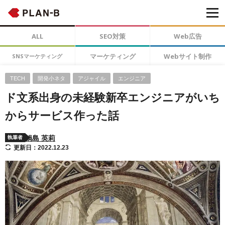
ALL
SEO対策
Web広告
マーケティング
Webサイト制作
SNSマーケティング
TECH
開発小ネタ
アジャイル
エンジニア
ド文系出身の未経験新卒エンジニアがいち
からサービス作った話
鍋島 英莉
執筆者
更新日：2022.12.23