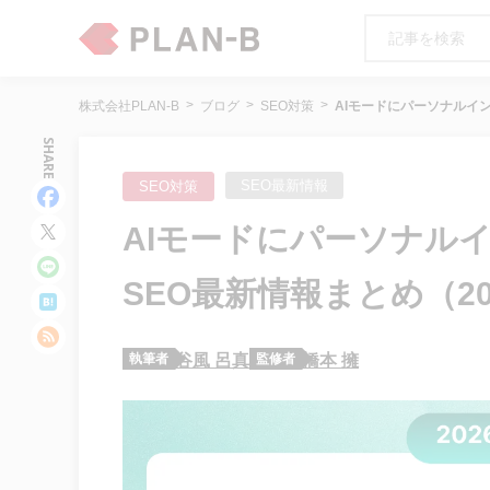
株式会社PLAN-B
ブログ
SEO対策
AIモードにパーソナルインテ
SHARE
SEO最新情報
SEO対策
AIモードにパーソナルイ
SEO最新情報まとめ（2026
執筆者
谷風 呂真
監修者
橋本 擁