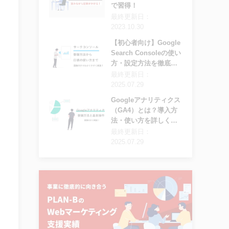
で習得！
最終更新日：
2023.10.30
【初心者向け】Google
Search Consoleの使い
方・設定方法を徹底解
説
最終更新日：
2025.07.29
Googleアナリティクス
（GA4）とは？導入方
法・使い方を詳しく解
説
最終更新日：
2025.07.29