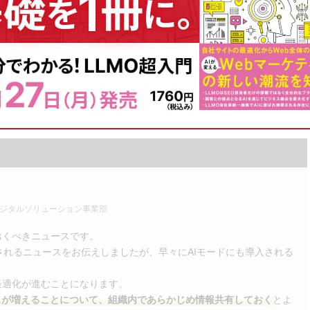
nal Intelligence in AI Mode in Search: Help that’s uniquely yours
テリジェンス」が登場 – 先週のSEO最新情報まとめ
 デジタルソリューション事業部
おくべきニュースです。
入されるニュースをお伝えしましたが、早々にAIモードにも導入される
最適化が進むことになります。
スが増えることについて
、組織内であらかじめ情報共有しておく
とよ