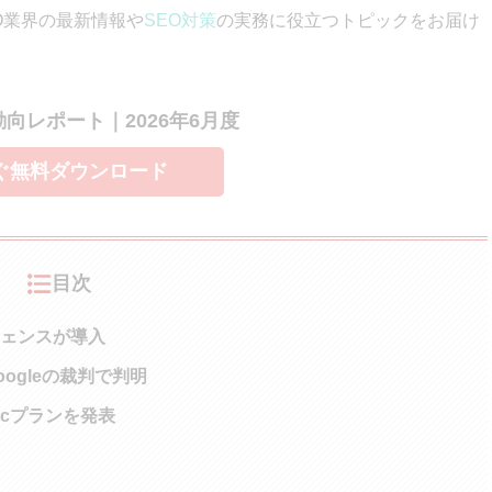
EO業界の最新情報や
SEO対策
の実務に役立つトピックをお届け
索動向レポート｜2026年6月度
ぐ無料ダウンロード
目次
ジェンスが導入
Googleの裁判で判明
ticプランを発表