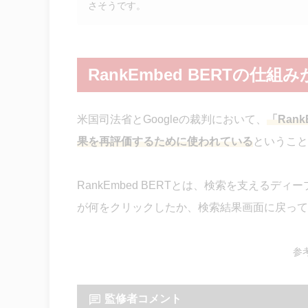
さそうです。
RankEmbed BERTの仕組
米国司法省とGoogleの裁判において、
「Ran
果を再評価するために使われている
ということ
RankEmbed BERTとは、検索を支える
が何をクリックしたか、検索結果画面に戻って
参
監修者コメント