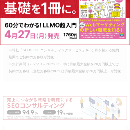
■その他
関連するサービスとして
Webサイト制作
や
記事制作
、
CROコ
ンサルティング
（CV改善サービス）なども承っております。
また、当メディア「PINTO!」では、
SEO最新情報
や
SEO専門
家コラム
も発信中。ぜひ、SEO情報の収集にお役立てくださ
い。
※弊社「SEO/
LLMO
コンサルティングサービス」を1ヶ月を超える契約
期間でご契約のお客様が対象
※集計期間（2025/01～2025/12）中に月額最大金額を20万円以上でご
契約のお客様（当社お客様の87%は月額最大金額が20万円以上）が対象