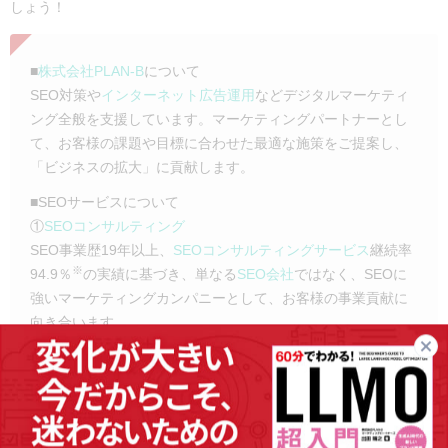
しょう！
■
株式会社PLAN-B
について
SEO対策や
インターネット広告運用
などデジタルマーケティ
ング全般を支援しています。マーケティングパートナーとし
て、お客様の課題や目標に合わせた最適な施策をご提案し、
「ビジネスの拡大」に貢献します。
■SEOサービスについて
①
SEOコンサルティング
SEO事業歴19年以上、
SEOコンサルティングサービス
継続率
※
94.9％
の実績に基づき、単なる
SEO会社
ではなく、SEOに
強いマーケティングカンパニーとして、お客様の事業貢献に
向き合います。
②
SEOツール
「
SEARCH WRITE
」
「
SEARCH WRITE
」は、知識を問わず使いやすい
SEOツール
です。SEOで必要な分析から施策実行・成果振り返りまでが
簡単に行える設計になっています。