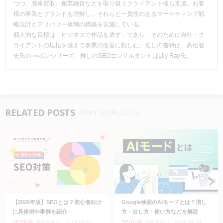
つつ、廃車買取、創業融資などを取り扱うクライアント様も支援。お客
様の事業とブランドを理解し、それらと一貫性のあるマーケティング戦
略設計とデリバリー体制の構築を実施している。
個人的な目標は「ビジネスで作品を遺す」であり、そのために自社・ク
ライアントの垣根を越えて事業の改善に勤しむ。推しの書籍は、高松智
史氏の○○ボンシリーズ、推しのSEOコンサルタントはLily Ray氏。
RELATED POSTS
関連する記事はこちら
【2026年版】SEOとは？初心者向け
Google検索のAIモードとは？消し
に具体例や事例を紹介
方・出し方・使い方などを解説
SEO対策
最終更新日：2026.08.03
SEO対策
最終更新日：2026.04.24