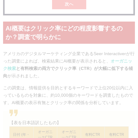
次へ
AI概要はクリック率にどの程度影響するの
か？調査で明らかに
アメリカのデジタルマーケティング企業であるSeer Interactiverが行
った調査によれば、検索結果にAI概要が表示されると、
オーガニッ
ク検索
と有料検索の両方でクリック率（CTR）が大幅に低下する傾
向
が示されました。
この調査は、情報提供を目的とするキーワードで上位20位以内に入
っているものを対象に、約10,000個のキーワードを調査したもので
す。AI概要の表示有無とクリック率の関係を分析しています。
【表を日本語訳したもの】
オーガニ
オーガニ
日付 (年・
有料CTR
有料CTR
ックCTR
ックCTR