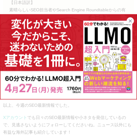
【日本語訳】
素晴らしいSEO担当者やSearch Engine Roundtableからの有
益なフィードバックがたくさんあります。私たちはすべて読
んでいます (そして、取り組むべきものを選ぶために、時には
難しい優先順位付けをしなければなりません。申し訳ありま
せん :-))。フィードバックをどんどん送ってください。
出典：
https://www.seroundtable.com/google-search-console-30-
mins-38818.html
さいごに
以上、今週のSEO最新情報でした。
Xアカウント
でも日々のSEO最新情報や小ネタを発信しているの
で、見逃さないようにフォローしてくださいね。ニュース以外にも
有益な海外記事も紹介しています！