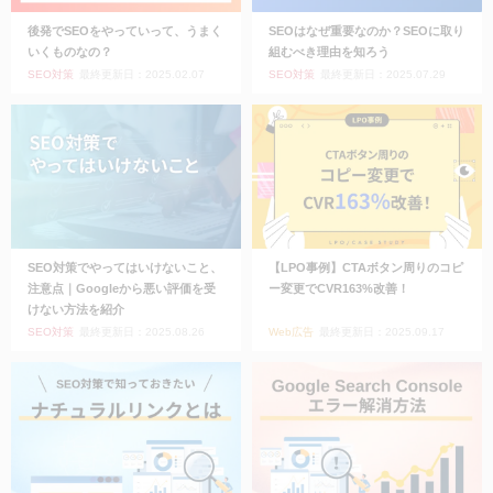
後発でSEOをやっていって、うまく
SEOはなぜ重要なのか？SEOに取り
いくものなの？
組むべき理由を知ろう
SEO対策
最終更新日：2025.02.07
SEO対策
最終更新日：2025.07.29
SEO対策でやってはいけないこと、
【LPO事例】CTAボタン周りのコピ
注意点｜Googleから悪い評価を受
ー変更でCVR163%改善！
けない方法を紹介
SEO対策
最終更新日：2025.08.26
Web広告
最終更新日：2025.09.17