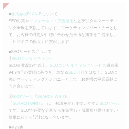
■
株式会社PLAN-B
について
SEO対策や
インターネット広告運用
などデジタルマーケティ
ング全般を支援しています。マーケティングパートナーとし
て、お客様の課題や目標に合わせた最適な施策をご提案し、
「ビジネスの拡大」に貢献します。
■SEOサービスについて
①
SEOコンサルティング
SEO事業歴19年以上、
SEOコンサルティングサービス
継続率
※
94.9％
の実績に基づき、単なる
SEO会社
ではなく、SEOに
強いマーケティングカンパニーとして、お客様の事業貢献に
向き合います。
②
SEOツール
「
SEARCH WRITE
」
「
SEARCH WRITE
」は、知識を問わず使いやすい
SEOツール
です。SEOで必要な分析から施策実行・成果振り返りまでが
簡単に行える設計になっています。
■その他