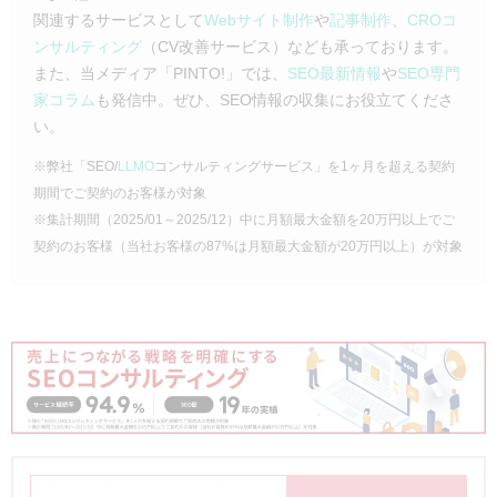
関連するサービスとして
Webサイト制作
や
記事制作
、
CROコ
ンサルティング
（CV改善サービス）なども承っております。
また、当メディア「PINTO!」では、
SEO最新情報
や
SEO専門
家コラム
も発信中。ぜひ、SEO情報の収集にお役立てくださ
い。
※弊社「SEO/
LLMO
コンサルティングサービス」を1ヶ月を超える契約
期間でご契約のお客様が対象
※集計期間（2025/01～2025/12）中に月額最大金額を20万円以上でご
契約のお客様（当社お客様の87%は月額最大金額が20万円以上）が対象