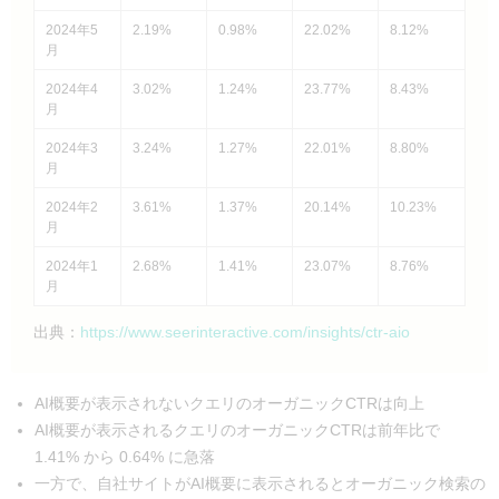
2024年5
2.19%
0.98%
22.02%
8.12%
月
2024年4
3.02%
1.24%
23.77%
8.43%
月
2024年3
3.24%
1.27%
22.01%
8.80%
月
2024年2
3.61%
1.37%
20.14%
10.23%
月
2024年1
2.68%
1.41%
23.07%
8.76%
月
出典：
https://www.seerinteractive.com/insights/ctr-aio
AI概要が表示されないクエリのオーガニックCTRは向上
AI概要が表示されるクエリのオーガニックCTRは前年比で
1.41% から 0.64% に急落
一方で、自社サイトがAI概要に表示されるとオーガニック検索の