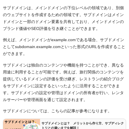
サブドメインへついたリンクは本ドメインに影響がある
サブドメインは、メインドメインの下位レベルの領域であり、別個
のか
のウェブサイトを作成するための領域です。サブドメインはメイン
ドメインと一部のドメイン要素を共有しており、メインドメインの
サブドメインとサブディレクトリどちらがいいのか
ブランド価値やSEO評価を引き継ぐことができます。
サブドメインのメリット
メリット①：コストを抑えることができる
例えば、メインドメインがexample.comである場合、サブドメイン
メリット②：本ドメインの評価がサブドメインにも効く
としてsubdomain.example.comといった形式のURLを作成すること
ができます。
デメリット：ドメインの評価が低い場合は悪影響も
サブディレクトリのメリット
サブドメインは独自のコンテンツや機能を持つことができ、異なる
メリット①：受けたリンクが本ドメインに直接影響する
用途に利用することが可能です。例えば、旅行関係のコンテンツを
メリット②：インデックス数を増やせる
提供しているドメインの評価を受け継ぎ、レストランの紹介ブログ
デメリット：独立したドメインにならない
をサブドメインに設定するといったように活用することができま
す。サブドメインの設定や管理はドメインの所有者が行い、レンタ
サブドメインとサブディレクトリの使い分け
ルサーバーや管理画面を通じて設定されます。
サービスの用途や方向性で選ぶのが重要
サブドメインが良い場合
サブドメインについては、こちらの記事が参考になります。
サブディレクトリが良い場合
サブドメインとは？ メリットから作り方、サブディレク
まとめ：サイトのテーマに応じて個別ドメイン、サブド
トリとの違いまでを解説！