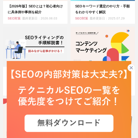
【2026年版】SEOとは？初心者向け
SEOキーワード選定のやり方・手順
に具体例や事例を紹介
をわかりやすく解説
SEO対策
最終更新日：2026.08.03
SEO対策
最終更新日：2025.07.29
【入門編】seoライティングの基本
【保存版】コンテンツマーケティン
を7ステップで習得！
グとは？基本事項から事例まですべ
てを解説！
SEO対策
最終更新日：2023.10.30
SEO対策
最終更新日：2026.04.17