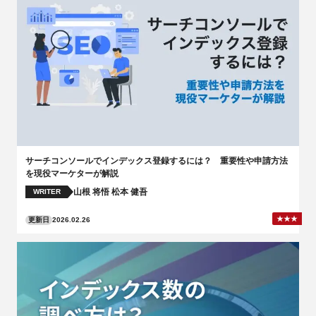
サーチコンソールでインデックス登録するには？ 重要性や申請方法
を現役マーケターが解説
山根 将悟
松本 健吾
WRITER
更新日
2026.02.26