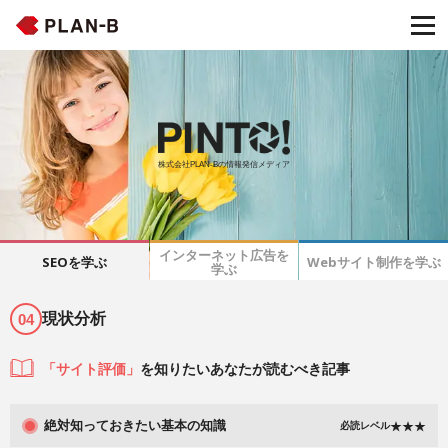
株式会社PLAN-Bの情報発信メディア
インターネット広告を
SEOを学ぶ
Webサイト制作を学ぶ
学ぶ
現状分析
04
「サイト評価」
を知りたいあなたが読むべき記事
絶対知っておきたい基本の知識
必読レベル