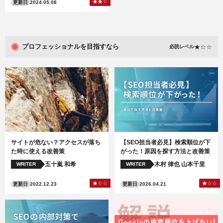
更新日
2024.05.08
プロフェッショナルを目指すなら
必読レベル
サイトが危ない？アクセスが落ち
【SEO担当者必見】検索順位が下
た時に使える改善策
がった！原因を探す方法と改善策
五十嵐 和希
木村 律也
山本千里
WRITER
WRITER
更新日
2022.12.23
更新日
2026.04.21