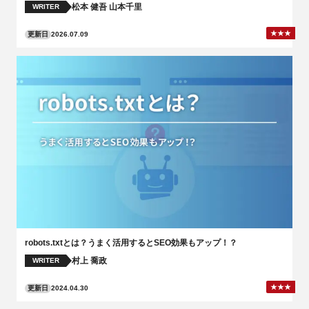
松本 健吾
山本千里
WRITER
更新日
2026.07.09
robots.txtとは？うまく活用するとSEO効果もアップ！？
村上 喬政
WRITER
更新日
2024.04.30