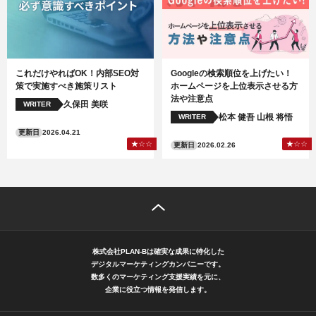
これだけやればOK！内部SEO対
Googleの検索順位を上げたい！
策で実施すべき施策リスト
ホームページを上位表示させる方
法や注意点
久保田 美咲
WRITER
松本 健吾
山根 将悟
WRITER
更新日
2026.04.21
更新日
2026.02.26
株式会社PLAN-Bは確実な成果に特化した
デジタルマーケティングカンパニーです。
数多くのマーケティング支援実績を元に、
企業に役立つ情報を発信します。