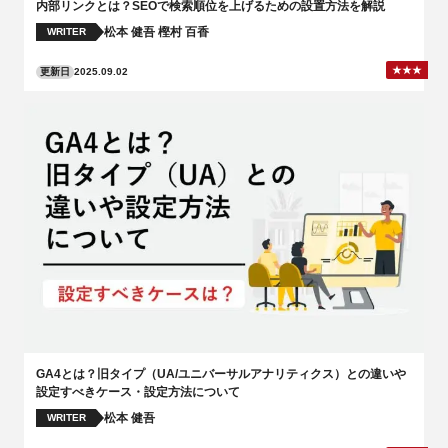
内部リンクとは？SEOで検索順位を上げるための設置方法を解説
松本 健吾
樫村 百香
WRITER
更新日
2025.09.02
GA4とは？旧タイプ（UA/ユニバーサルアナリティクス）との違いや
設定すべきケース・設定方法について
松本 健吾
WRITER