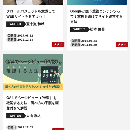
クロールバジェットを意識して
Googleが嫌う重複コンテンツっ
WEBサイトを育てよう！
て？重複を避けてサイト運営する
方法
五十嵐 和希
WRITER
松本 健吾
WRITER
公開日
2017.08.22
更新日
2022.12.23
公開日
2018.01.24
更新日
2024.04.30
GA4でページビュー（PV数）を
確認する方法！調べ方の手順を画
像付きで解説！
大山 洸太
WRITER
公開日
2022.12.09