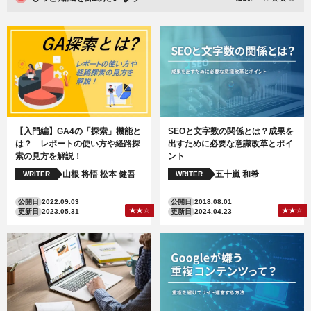
【入門編】GA4の「探索」機能と
SEOと文字数の関係とは？成果を
は？ レポートの使い方や経路探
出すために必要な意識改革とポイ
索の見方を解説！
ント
山根 将悟
松本 健吾
五十嵐 和希
WRITER
WRITER
公開日
2022.09.03
公開日
2018.08.01
更新日
2023.05.31
更新日
2024.04.23