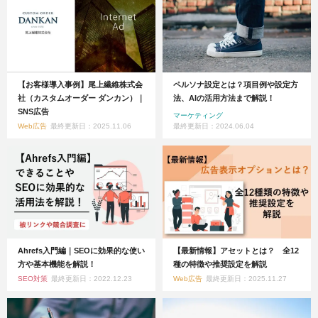
【お客様導入事例】尾上繊維株式会
ペルソナ設定とは？項目例や設定方
社（カスタムオーダー ダンカン）｜
法、AIの活用方法まで解説！
SNS広告
マーケティング
Web広告
最終更新日：2025.11.06
最終更新日：2024.06.04
Ahrefs入門編｜SEOに効果的な使い
【最新情報】アセットとは？ 全12
方や基本機能を解説！
種の特徴や推奨設定を解説
SEO対策
最終更新日：2022.12.23
Web広告
最終更新日：2025.11.27