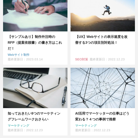
【サンプルあり】制作外注時の
【UX】Webサイトの表示速度を改
RFP（提案依頼書）の書き方はこれ
善する3つの項目別対処法！
だ！
Webサイト制作
最終更新日：2023.03.14
SEO対策
最終更新日：2022.12.23
知っておきたい9つのマーケティン
AI活用でマーケッターの仕事はどう
グフレームワークおさらい
変わる？４つの事例で推察
マーケティング
マーケティング
最終更新日：2022.12.23
最終更新日：2022.12.23