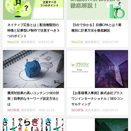
ネイティブ広告とは｜配信種類別の
【5分で分かる】目標CPAとは？業
特徴と記事型LP制作で注意すべき３
種別に計算方法を徹底解説
つのポイント
Web広告
最終更新日：2024.07.05
Web広告
最終更新日：2024.07.05
費用対効果の高いコンテンツSEO対
【お客様導入事例】株式会社プラス
策｜効率的なキーワード設定方法と
ワンインターナショナル｜SEOコン
は
サルティング
SEO対策
最終更新日：2022.12.23
SEO対策
最終更新日：2025.05.01