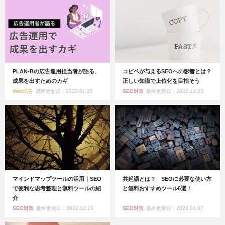
PLAN-Bの広告運用担当者が語る、
コピペが与えるSEOへの影響とは？
成果を出すためのカギ
正しい知識で上位化を目指そう
Web広告
最終更新日：2023.01.25
SEO対策
最終更新日：2022.12.23
マインドマップツールの活用｜SEO
共起語とは？ SEOに必要な使い方
で便利な思考整理と無料ツールの紹
と無料おすすめツール6選！
介
SEO対策
最終更新日：2022.12.23
SEO対策
最終更新日：2023.04.07