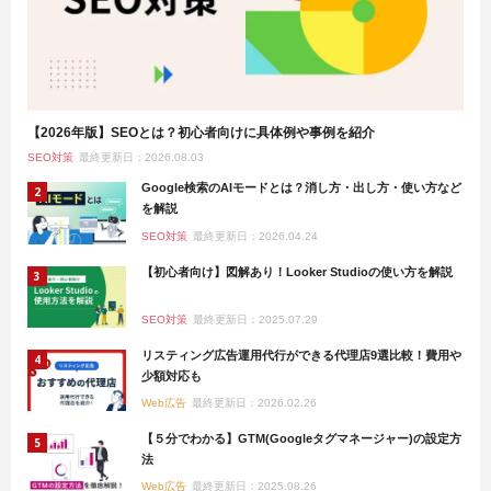
【2026年版】SEOとは？初心者向けに具体例や事例を紹介
SEO対策
最終更新日：2026.08.03
Google検索のAIモードとは？消し方・出し方・使い方など
を解説
SEO対策
最終更新日：2026.04.24
【初心者向け】図解あり！Looker Studioの使い方を解説
SEO対策
最終更新日：2025.07.29
リスティング広告運用代行ができる代理店9選比較！費用や
少額対応も
Web広告
最終更新日：2026.02.26
【５分でわかる】GTM(Googleタグマネージャー)の設定方
法
Web広告
最終更新日：2025.08.26