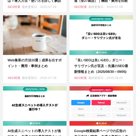
は？導入方法・使い方を詳しく解説
選（全27製品）｜機能・費用を比較
SEO対策
最終更新日：2025.07.29
SEO対策
最終更新日：2026.07.09
Web集客の方法15選｜成果を出すポ
「良いSEOは良いGEO」ダニー・
イント・費用・事例まとめ
サリヴァン氏が言及 – 先週のSEO最
新情報まとめ（2025/08/30～09/05)
SEO対策
最終更新日：2025.07.29
SEO対策
最終更新日：2025.09.05
AI生成スニペットの導入テストが進
Google検索結果ページでの広告の