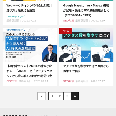
Webマーケティング代行会社12選｜
Google Mapsに「Ask Maps」機能
選び方と注意点も解説
が登場 – 先週のSEO最新情報まとめ
（2026/03/14～03/19）
マーケティング
最終更新日：2026.07.02
SEO対策
最終更新日：2026.03.19
NEW
【専門家コラム】ZMOTの構造が変
アクセス数を増やすには？原因から
わる – 「AMOT」と「ダークファネ
施策まで解説
ル」から読み解くAI時代の意思決定
SEO対策
最終更新日：2026.04.24
SEO対策
最終更新日：2026.07.17
1
2
3
4