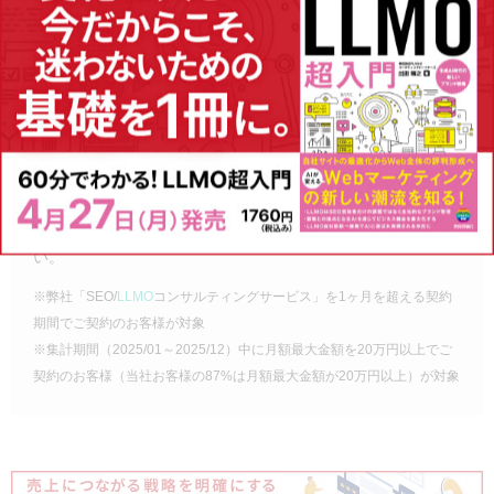
②
SEOツール
「
SEARCH WRITE
」
「
SEARCH WRITE
」は、知識を問わず使いやすい
SEOツール
です。SEOで必要な分析から施策実行・成果振り返りまでが
簡単に行える設計になっています。
■その他
関連するサービスとして
Webサイト制作
や
記事制作
、
CROコ
ンサルティング
（CV改善サービス）なども承っております。
また、当メディア「
PINTO!
」では、
SEO最新情報
や
SEO専門
家コラム
も発信中。ぜひ、SEO情報の収集にお役立てくださ
い。
※弊社「SEO/
LLMO
コンサルティングサービス」を1ヶ月を超える契約
期間でご契約のお客様が対象
※集計期間（2025/01～2025/12）中に月額最大金額を20万円以上でご
契約のお客様（当社お客様の87%は月額最大金額が20万円以上）が対象