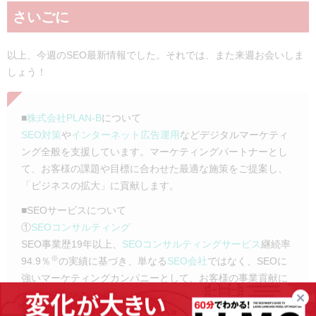
さいごに
以上、今週のSEO最新情報でした。それでは、また来週お会いしま
しょう！
■
株式会社PLAN-B
について
SEO対策
や
インターネット広告運用
などデジタルマーケティ
ング全般を支援しています。マーケティングパートナーとし
て、お客様の課題や目標に合わせた最適な施策をご提案し、
「ビジネスの拡大」に貢献します。
■SEOサービスについて
①
SEOコンサルティング
SEO事業歴19年以上、
SEOコンサルティングサービス
継続率
※
94.9％
の実績に基づき、単なる
SEO会社
ではなく、SEOに
強いマーケティングカンパニーとして、お客様の事業貢献に
向き合います。