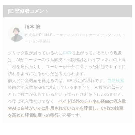
監修者コメント
橋本 擁
株式会社PLAN-Bマーケティングパートナーズ デジタルソリュ
ーション事業部
クリック数が減っているのに
CVR
は上がっているという現象
は、AIがユーザーの悩み解決・比較検討というファネルの上流
工程を肩代わりし、ユーザーが十分に温まった状態でサイトに
訪れるようになるからだと考えられます。
個人的に危機感を覚えるのは、KPI設定の遅れです。
自然検索
経由の流入数をKPIに設定しているままだと、AI検索の普及と
ともに数字が落ちているという誤った判断を下しかねません。
今後は流入数だけでなく、
ペイド以外のチャネル経由の流入数
やAIに自社がいかに引用されているかを評価し、CV数の比重
を高めた評価制度への移行
が必要です。