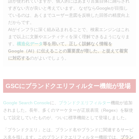
語が使われていますが、個人的にはあまり言葉自体に踊らされ
すぎない方が良いと考えています。 なぜならGoogleが目指し
ているのは、あくまでユーザー意図を反映した回答の精度向上
だからです。
AIがインフラに深く組み込まれることで、検索エンジンはこれ
まで以上に文脈やエンティティを深く理解できるようになりま
す。
構造化データ
等を用いて、正しく誤解なく情報を
Google（AI）に伝えることの重要度が増した、と捉えて着実
に対応する
のがよいでしょう。
GSCにブランドクエリフィルター機能が登場
Google Search Console
に、
ブランドクエリフィルター
機能が追加
されました。長年、多くのマーケターが正規表現（Regex）を駆使
して設定していたものが、ついに標準機能として登場しました。
「ブランドクエリ」とは、ブランド名やブランドに関連するサービ
ス名を指します。このブランドクエリフィルター機能では、
ブラン