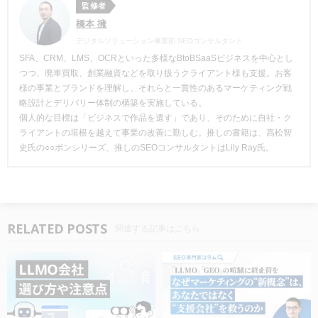
監修者
橋本 擁
デジタルソリューション事業部 SEOコンサルタント
SFA、CRM、LMS、OCRといった多様なBtoBSaaSビジネスを中心とし
つつ、廃車買取、創業融資などを取り扱うクライアント様も支援。お客
様の事業とブランドを理解し、それらと一貫性のあるマーケティング戦
略設計とデリバリー体制の構築を実施している。
個人的な目標は「ビジネスで作品を遺す」であり、そのために自社・ク
ライアントの垣根を越えて事業の改善に勤しむ。推しの書籍は、高松智
史氏の○○ボンシリーズ、推しのSEOコンサルタントはLily Ray氏。
RELATED POSTS
関連する記事はこちら