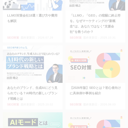
LLMO対策会社18選！選び方や費用
「LLMO」「GEO」の喧騒に終止符
も解説
を。なぜマーケティングの”新概
念”は、あなたではなく”支援会
社”を救うのか？
SEO対策
最終更新日：2026.07.29
SEO対策
最終更新日：2025.10.31
あなたのブランド、生成AIにどう見
【2026年版】SEOとは？初心者向け
られている？AI時代の新しいブラン
に具体例や事例を紹介
ド戦略とは
SEO対策
最終更新日：2025.10.02
SEO対策
最終更新日：2026.08.03