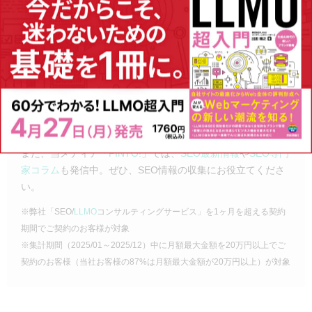
向き合います。
②
SEOツール
「
SEARCH WRITE
」
「
SEARCH WRITE
」は、知識を問わず使いやすい
SEOツール
です。SEOで必要な分析から施策実行・成果振り返りまでが
簡単に行える設計になっています。
■その他
関連するサービスとして
Webサイト制作
や
記事制作
、
CROコ
ンサルティング
（CV改善サービス）なども承っております。
また、当メディア「
PINTO!
」では、
SEO最新情報
や
SEO専門
家コラム
も発信中。ぜひ、SEO情報の収集にお役立てくださ
い。
※弊社「SEO/
LLMO
コンサルティングサービス」を1ヶ月を超える契約
期間でご契約のお客様が対象
※集計期間（2025/01～2025/12）中に月額最大金額を20万円以上でご
契約のお客様（当社お客様の87%は月額最大金額が20万円以上）が対象