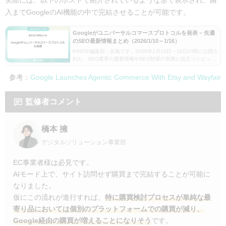
入までGoogleのAI機能の中で完結させることが可能です。
Googleがユニバーサルコマースプロトコルを発表 – 先週
のSEO最新情報まとめ（2026/1/10～1/16）
PINTO!編集部：谷風です。2026年1月10日～16日の間に公開さ
れた、SEO業界の最新情報やSEO対策の実務に役立つトピック
をお届けします。それでは早速、ご覧ください。Googleがユニ
バーサルコマースプロトコルを…
参考：
Google Launches Agentic Commerce With Etsy and Wayfair
監修者コメント
橋本 擁
デジタルソリューション事業部
EC事業者様は必見です。
AIモード上で、サイト訪問せず購買まで完結することが可能に
なりました。
仮にこの流れが進行すれば、
特に購買検討プロセスが単純な最
寄り品においては個別のプラットフォームでの購買が減り、
Google経由の購買が増えることになりそう
です。