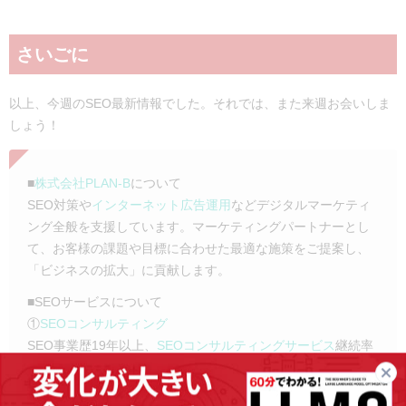
さいごに
以上、今週のSEO最新情報でした。それでは、また来週お会いしま
しょう！
■
株式会社PLAN-B
について
SEO対策や
インターネット広告運用
などデジタルマーケティ
ング全般を支援しています。マーケティングパートナーとし
て、お客様の課題や目標に合わせた最適な施策をご提案し、
「ビジネスの拡大」に貢献します。
■SEOサービスについて
①
SEOコンサルティング
SEO事業歴19年以上、
SEOコンサルティングサービス
継続率
※
94.9％
の実績に基づき、単なる
SEO会社
ではなく、SEOに
強いマーケティングカンパニーとして、お客様の事業貢献に