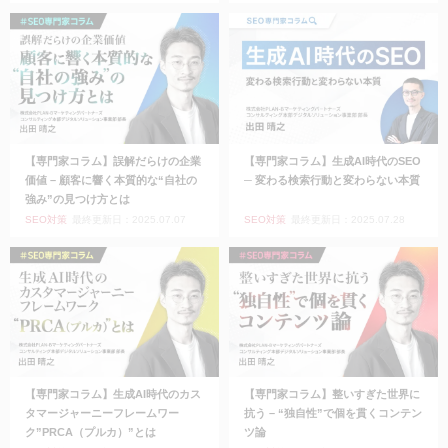
【専門家コラム】誤解だらけの企業
【専門家コラム】生成AI時代のSEO
価値 – 顧客に響く本質的な“自社の
─ 変わる検索行動と変わらない本質
強み”の見つけ方とは
SEO対策
最終更新日：2025.07.07
SEO対策
最終更新日：2025.07.28
【専門家コラム】生成AI時代のカス
【専門家コラム】整いすぎた世界に
タマージャーニーフレームワー
抗う – “独自性”で個を貫くコンテン
ク”PRCA（プルカ）”とは
ツ論