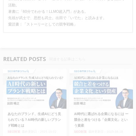
活動。
著書に「60分でわかる！LLMO超入門」がある。
先祖が武士で、思想も武士。出田で「いでた」と読みます。
愛読書：「ストーリーとしての競争戦略」
RELATED POSTS
関連する記事はこちら
あなたのブランド、生成AIにどう見
AI時代に選ばれる企業になるには ー
られている？AI時代の新しいブラン
競合と差をつける「企業文化」とい
ド戦略とは
う資産
SEO対策
最終更新日：2025.10.02
SEO対策
最終更新日：2025.08.19