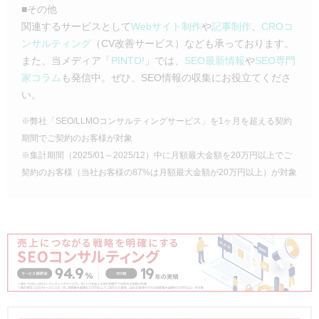
■その他
関連するサービスとして
Webサイト制作
や
記事制作
、
CROコ
ンサルティング
（CV改善サービス）なども承っております。
また、当メディア「
PINTO!
」では、
SEO最新情報
や
SEO専門
家コラム
も発信中。ぜひ、SEO情報の収集にお役立てくださ
い。
※弊社「SEO/LLMOコンサルティングサービス」を1ヶ月を超える契約
期間でご契約のお客様が対象
※集計期間（2025/01～2025/12）中に月額最大金額を20万円以上でご
契約のお客様（当社お客様の87%は月額最大金額が20万円以上）が対象