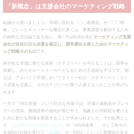
「新概念」は支援会社のマーケティング戦略
結論から述べましょう。市場に現れる「〇〇最適化」や「〇〇戦
略」といったキャッチーな概念の多くは、事業課題を解決するため
の純粋な方法論である前に、我々PLAN-Bを含む
マーケティング支援
会社が自社の立ち位置を確立し、競争優位を築くためのマーケティ
ング戦略そのもの
です。
未分化な市場に新たな名前（カテゴリー）を与えることは、競争を
回避し、自らがルールメーカーとなるための王道的な手法です。例
えば、アルバイト市場においてタイミー社が「スキマバイト」とい
う言葉を定義し、そのカテゴリーの第一人者となったことが挙げら
れます。
一方で「SEO支援」という巨大な市場では、市場の成熟化やプレイ
ヤーの増加、価格競争の激化が進む中で、強豪との消耗戦を避ける
ために新たな戦場を創造することが求められました。その結果とし
て「
コンテンツマーケティング
」や「UI/UX改善」、そして昨今の
生成AIの台頭を受けて「
LLMO
」や「GEO」といった新概念が生ま