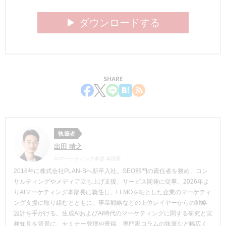
▶︎ ダウンロードする
SHARE
執筆者
出田 晴之
AIマーケティング本部 本部長
2018年に株式会社PLAN-Bへ新卒入社。SEO部門の責任者を務め、コン
サルティングやメディア立ち上げ支援、サービス開発に従事。2026年よ
りAIマーケティング本部長に就任し、LLMOを軸とした企業のマーケティ
ング支援に取り組むとともに、事業戦略などの上位レイヤーからの戦略
設計を手がける。生成AIおよびAI時代のマーケティングに関する研究と実
務知見を背景に、セミナー登壇や寄稿、専門家コラムの執筆など幅広く