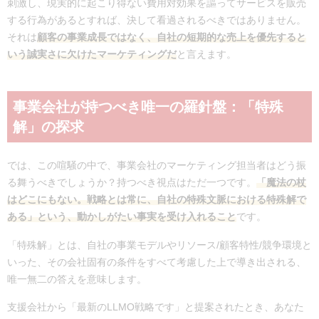
刺激し、現実的に起こり得ない費用対効果を謳ってサービスを販売
する行為があるとすれば、決して看過されるべきではありません。
それは
顧客の事業成長ではなく、自社の短期的な売上を優先すると
いう誠実さに欠けたマーケティングだ
と言えます。
事業会社が持つべき唯一の羅針盤：「特殊
解」の探求
では、この喧騒の中で、事業会社のマーケティング担当者はどう振
る舞うべきでしょうか？持つべき視点はただ一つです。
「魔法の杖
はどこにもない。戦略とは常に、自社の特殊文脈における特殊解で
ある」という、動かしがたい事実を受け入れること
です。
「特殊解」とは、自社の事業モデルやリソース/顧客特性/競争環境と
いった、その会社固有の条件をすべて考慮した上で導き出される、
唯一無二の答えを意味します。
支援会社から「最新のLLMO戦略です」と提案されたとき、あなた