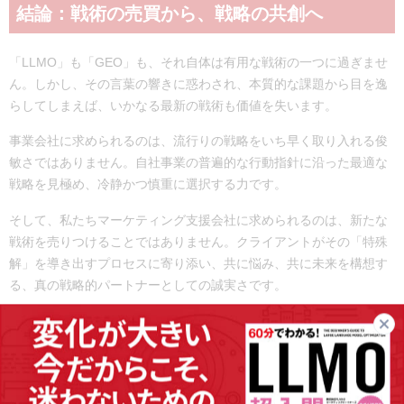
結論：戦術の売買から、戦略の共創へ
「LLMO」も「GEO」も、それ自体は有用な戦術の一つに過ぎませ
ん。しかし、その言葉の響きに惑わされ、本質的な課題から目を逸
らしてしまえば、いかなる最新の戦術も価値を失います。
事業会社に求められるのは、流行りの戦略をいち早く取り入れる俊
敏さではありません。自社事業の普遍的な行動指針に沿った最適な
戦略を見極め、冷静かつ慎重に選択する力です。
そして、私たちマーケティング支援会社に求められるのは、新たな
戦術を売りつけることではありません。クライアントがその「特殊
解」を導き出すプロセスに寄り添い、共に悩み、共に未来を構想す
る、真の戦略的パートナーとしての誠実さです。
もしも、新しいマーケティング戦略を耳にしたとき、「
これは、誰
のための、どのような戦略なのか
」と考えてみてください。「新概
念」の目新しさに惑わされず、冷静に思考することで、その戦略が
持つ本質的な価値、そして自社との親和性を見極めることができる