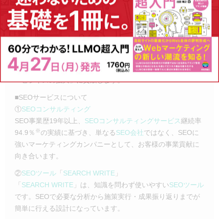
でしょう。
■
株式会社PLAN-B
について
SEO対策
や
インターネット広告運用
などデジタルマーケティ
ング全般を支援しています。マーケティングパートナーとし
て、お客様の課題や目標に合わせた最適な施策をご提案し、
「ビジネスの拡大」に貢献します。
■SEOサービスについて
①
SEOコンサルティング
SEO事業歴19年以上、
SEOコンサルティングサービス
継続率
※
94.9％
の実績に基づき、単なる
SEO会社
ではなく、SEOに
強いマーケティングカンパニーとして、お客様の事業貢献に
向き合います。
②
SEOツール
「
SEARCH WRITE
」
「
SEARCH WRITE
」は、知識を問わず使いやすい
SEOツール
です。SEOで必要な分析から施策実行・成果振り返りまでが
簡単に行える設計になっています。