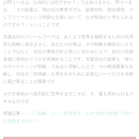
が問うべきは「LLMOとは何ですか？」ではありません。問うべき
は、「その提案は、我が社の事業モデル、顧客特性、競合環境、そ
してリソースという特殊な文脈において、なぜ有効だと考えられる
のですか？」ということです。
支援会社のフレームワークは、あくまで思考を補助するための汎用
的な戦略に過ぎません。あなたの仕事は、その戦略を鵜呑みにする
ことではなく、自社の事業方針と照らし合わせた上で、自社の目標
達成に有効かどうかを見極めることです。支援会社の提案を「彼ら
のマーケティング戦略」であると理解した上で、その構成要素を分
解し、自社の「特殊解」を導き出すために必要なパーツだけを冷静
に選び取ることが重要です。
その主体的かつ批判的に思考する力こそが、今、最も求められるス
キルなのです。
関連記事：
「〇〇戦略」という思考停止。なぜ“他社の模倣”でSEO
は失敗するのか？