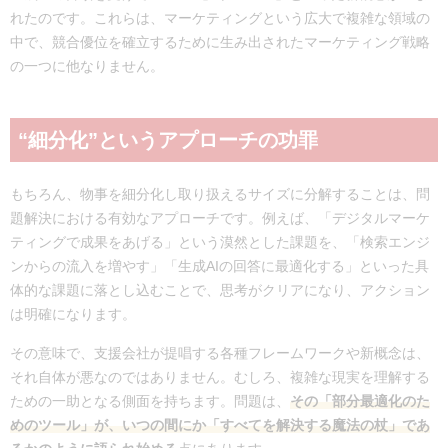
れたのです。これらは、マーケティングという広大で複雑な領域の
中で、競合優位を確立するために生み出されたマーケティング戦略
の一つに他なりません。
“細分化”というアプローチの功罪
もちろん、物事を細分化し取り扱えるサイズに分解することは、問
題解決における有効なアプローチです。例えば、「デジタルマーケ
ティングで成果をあげる」という漠然とした課題を、「検索エンジ
ンからの流入を増やす」「生成AIの回答に最適化する」といった具
体的な課題に落とし込むことで、思考がクリアになり、アクション
は明確になります。
その意味で、支援会社が提唱する各種フレームワークや新概念は、
それ自体が悪なのではありません。むしろ、複雑な現実を理解する
ための一助となる側面を持ちます。問題は、
その「部分最適化のた
めのツール」が、いつの間にか「すべてを解決する魔法の杖」であ