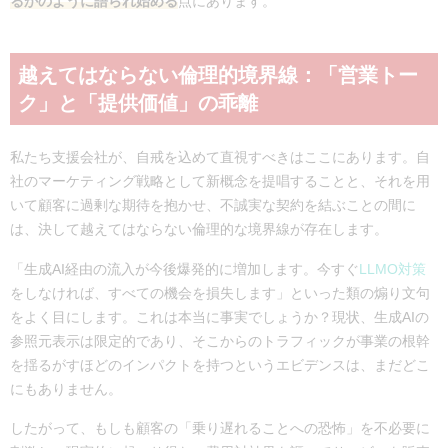
るかのように語られ始める
点にあります。
越えてはならない倫理的境界線：「営業トー
ク」と「提供価値」の乖離
私たち支援会社が、自戒を込めて直視すべきはここにあります。自
社のマーケティング戦略として新概念を提唱することと、それを用
いて顧客に過剰な期待を抱かせ、不誠実な契約を結ぶことの間に
は、決して越えてはならない倫理的な境界線が存在します。
「生成AI経由の流入が今後爆発的に増加します。今すぐ
LLMO対策
をしなければ、すべての機会を損失します」といった類の煽り文句
をよく目にします。これは本当に事実でしょうか？現状、生成AIの
参照元表示は限定的であり、そこからのトラフィックが事業の根幹
を揺るがすほどのインパクトを持つというエビデンスは、まだどこ
にもありません。
したがって、もしも顧客の「乗り遅れることへの恐怖」を不必要に