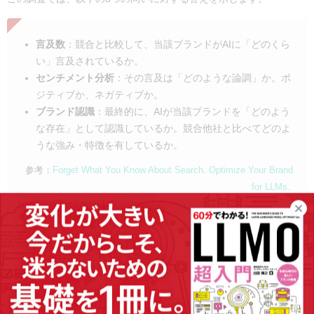
言及数
：競合と比較して、当該ブランドがAIに「どのくら
い」言及されているか。
センチメント分析
：その言及は「どのような論調」か。ポ
ジティブか、ネガティブか。
ブランド認識
：最終的に、AIが当該ブランドを「どのよう
な存在」として認識しているか。競合他社と比べてどのよ
うな強み・特徴を有しているか。
参考：
Forget What You Know About Search. Optimize Your Brand
for LLMs.