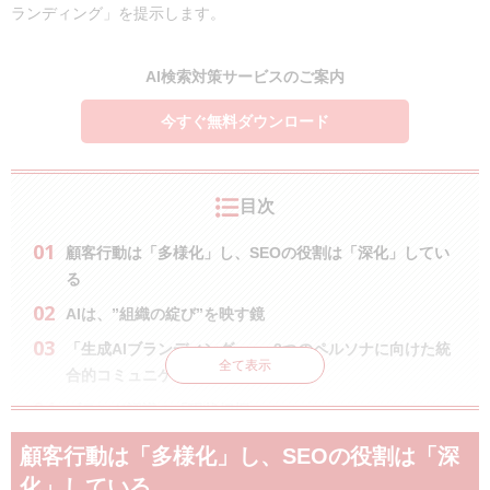
ランディング」を提示します。
AI検索対策サービスのご案内
今すぐ無料ダウンロード
目次
顧客行動は「多様化」し、SEOの役割は「深化」してい
る
AIは、”組織の綻び”を映す鏡
「生成AIブランディング」 ― 2つのペルソナに向けた統
全て表示
合的コミュニケーション
ブランド認識の「現状把握」
AI時代の新たなマーケティング課題
顧客行動は「多様化」し、SEOの役割は「深
さいごに
化」している