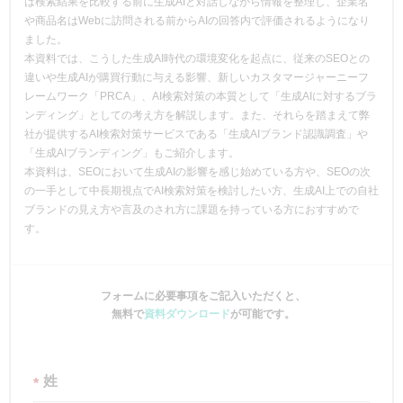
は検索結果を比較する前に生成AIと対話しながら情報を整理し、企業名
や商品名はWebに訪問される前からAIの回答内で評価されるようになり
ました。
本資料では、こうした生成AI時代の環境変化を起点に、従来のSEOとの
違いや生成AIが購買行動に与える影響、新しいカスタマージャーニーフ
レームワーク「PRCA」、AI検索対策の本質として「生成AIに対するブラ
ンディング」としての考え方を解説します。また、それらを踏まえて弊
社が提供するAI検索対策サービスである「生成AIブランド認識調査」や
「生成AIブランディング」もご紹介します。
本資料は、SEOにおいて生成AIの影響を感じ始めている方や、SEOの次
の一手として中長期視点でAI検索対策を検討したい方、生成AI上での自社
ブランドの見え方や言及のされ方に課題を持っている方におすすめで
す。
フォームに必要事項をご記入いただくと、
無料で
資料ダウンロード
が可能です。
姓
*