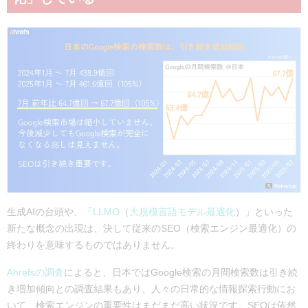
生成AIの台頭や、「
LLMO
（
大規模言語モデル最適化
）」といった
新たな概念の出現は、決して従来のSEO（検索エンジン最適化）の
終わりを意味するものではありません。
Ahrefsの調査
によると、日本ではGoogle検索の月間検索数は引き続
き増加傾向との調査結果
もあり、人々の日常的な情報探索行動にお
いて、検索エンジンの重要性はまだまだ高い状況です。SEOは依然