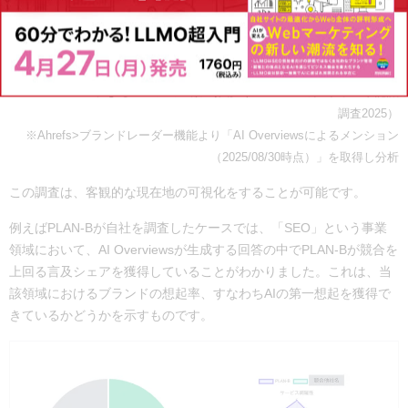
※AI Overviewsによるメンション数の推移（PLAN-B生成AIブランド認識
調査2025）
※Ahrefs>ブランドレーダー機能より「AI Overviewsによるメンション
（2025/08/30時点）」を取得し分析
この調査は、客観的な現在地の可視化をすることが可能です。
例えばPLAN-Bが自社を調査したケースでは、「SEO」という事業
領域において、AI Overviewsが生成する回答の中でPLAN-Bが競合を
上回る言及シェアを獲得していることがわかりました。これは、当
該領域におけるブランドの想起率、すなわちAIの第一想起を獲得で
きているかどうかを示すものです。