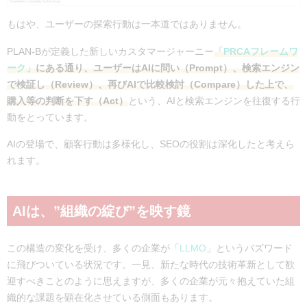
もはや、ユーザーの探索行動は一本道ではありません。
PLAN-Bが定義した新しいカスタマージャーニー
「PRCAフレームワ
ーク」
にある通り、ユーザーはAIに問い（Prompt）、検索エンジン
で検証し（Review）、再びAIで比較検討（Compare）した上で、
購入等の判断を下す（Act）
という、AIと検索エンジンを往復する行
動をとっています。
AIの登場で、顧客行動は多様化し、SEOの役割は深化したと考えら
れます。
AIは、”組織の綻び”を映す鏡
この構造の変化を受け、多くの企業が「
LLMO
」というバズワード
に飛びついている状況です。一見、新たな時代の技術革新として歓
迎すべきことのように思えますが、
多くの企業が元々抱えていた組
織的な課題を顕在化させている側面もあります。