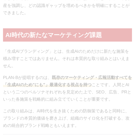
産を強調し、どの認識ギャップを埋めるべきかを明確にすることが
できました。
AI時代の新たなマーケティング課題
「生成AIブランディング」とは、生成AIのため
だけ
に新たな施策を
積み増すことではありません。それは本質的な取り組みとはいえま
せん。
PLAN-Bが提唱するのは、
既存のマーケティング・広報活動すべてを
「
生成AIのため”にも”
」最適化する視点を持つ
ことです。人間とAI
という二つのペルソナそれぞれを見定めた上で、SEO、広告、PRと
いった各施策を戦略的に組み立てていくことが重要です。
この取り組みは、AI時代を生き抜くための防御策であると同時に、
ブランドの本質的価値を磨き上げ、組織のサイロ化を打破する、攻
めの統合的ブランド戦略ともいえます。