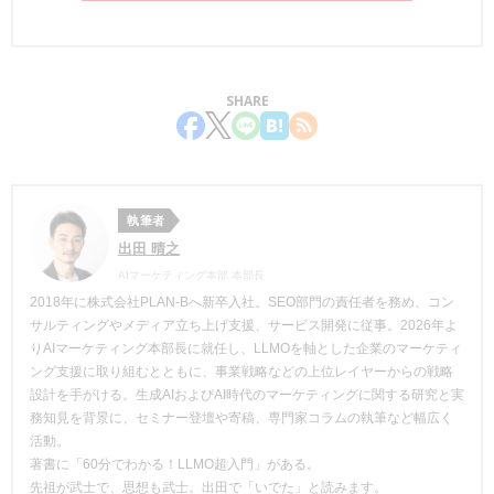
SHARE
執筆者
出田 晴之
AIマーケティング本部 本部長
2018年に株式会社PLAN-Bへ新卒入社。SEO部門の責任者を務め、コン
サルティングやメディア立ち上げ支援、サービス開発に従事。2026年よ
りAIマーケティング本部長に就任し、LLMOを軸とした企業のマーケティ
ング支援に取り組むとともに、事業戦略などの上位レイヤーからの戦略
設計を手がける。生成AIおよびAI時代のマーケティングに関する研究と実
務知見を背景に、セミナー登壇や寄稿、専門家コラムの執筆など幅広く
活動。
著書に「60分でわかる！LLMO超入門」がある。
先祖が武士で、思想も武士。出田で「いでた」と読みます。