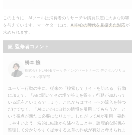
このように、AIツールは消費者のリサーチや購買決定に大きな影響
を与えています。マーケターには、
AI中心の時代を見据えた対応
が
求められます。
監修者コメント
橋本 擁
株式会社PLAN-Bマーケティングパートナーズ デジタルソリュ
ーション事業部
ユーザー行動の中に、従来の「検索してサイトを訪れる」行動
に加えて、「AIに聞いてその場で答えを得る」行動が加わって
いる証左といえるでしょう。これからはサイトへの流入を待つ
だけでなく、「AIにいかに自社の情報を引用してもらうか」と
いう視点が新たに必要になります。したがってAIが引用・要約
しやすいよう、端的に結論から述べることや、論理的な関係を
整理して分かりやすく提示する文章の作成が有効と考えられま