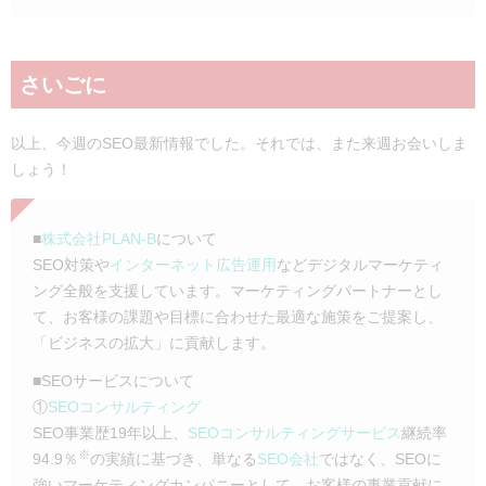
さいごに
以上、今週のSEO最新情報でした。それでは、また来週お会いしま
しょう！
■
株式会社PLAN-B
について
SEO対策や
インターネット広告運用
などデジタルマーケティ
ング全般を支援しています。マーケティングパートナーとし
て、お客様の課題や目標に合わせた最適な施策をご提案し、
「ビジネスの拡大」に貢献します。
■SEOサービスについて
①
SEOコンサルティング
SEO事業歴19年以上、
SEOコンサルティングサービス
継続率
※
94.9％
の実績に基づき、単なる
SEO会社
ではなく、SEOに
強いマーケティングカンパニーとして、お客様の事業貢献に