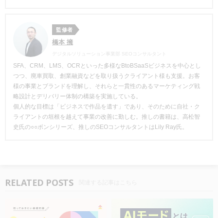
監修者
橋本 擁
デジタルソリューション事業部 SEOコンサルタント
SFA、CRM、LMS、OCRといった多様なBtoBSaaSビジネスを中心とし
つつ、廃車買取、創業融資などを取り扱うクライアント様も支援。お客
様の事業とブランドを理解し、それらと一貫性のあるマーケティング戦
略設計とデリバリー体制の構築を実施している。
個人的な目標は「ビジネスで作品を遺す」であり、そのために自社・ク
ライアントの垣根を越えて事業の改善に勤しむ。推しの書籍は、高松智
史氏の○○ボンシリーズ、推しのSEOコンサルタントはLily Ray氏。
RELATED POSTS
関連する記事はこちら