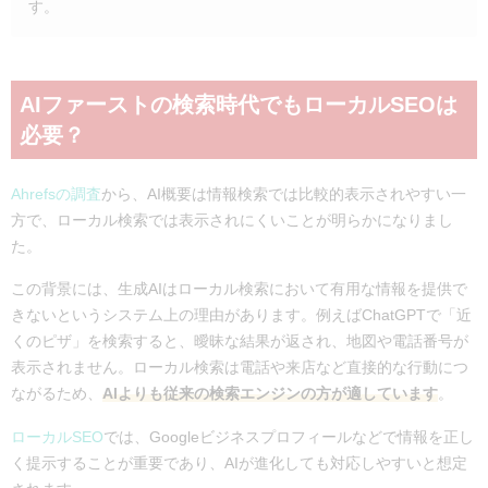
す。
AIファーストの検索時代でもローカルSEOは
必要？
Ahrefsの調査
から、AI概要は情報検索では比較的表示されやすい一
方で、ローカル検索では表示されにくいことが明らかになりまし
た。
この背景には、生成AIはローカル検索において有用な情報を提供で
きないというシステム上の理由があります。例えばChatGPTで「近
くのピザ」を検索すると、曖昧な結果が返され、地図や電話番号が
表示されません。ローカル検索は電話や来店など直接的な行動につ
ながるため、
AIよりも従来の検索エンジンの方が適しています
。
ローカルSEO
では、Googleビジネスプロフィールなどで情報を正し
く提示することが重要であり、AIが進化しても対応しやすいと想定