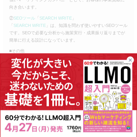
向き合います。
②
SEOツール
「
SEARCH WRITE
」
「
SEARCH WRITE
」は、知識を問わず使いやすいSEOツール
です。SEOで必要な分析から施策実行・成果振り返りまでが
簡単に行える設計になっています。
■その他
関連するサービスとして
Webサイト制作
や
記事制作
、
CROコ
ンサルティング
（CV改善サービス）なども承っております。
また、当メディア「PINTO!」では、
SEO最新情報
や
SEO専門
家コラム
も発信中。ぜひ、SEO情報の収集にお役立てくださ
い。
※弊社「SEO/
LLMO
コンサルティングサービス」を1ヶ月を超える契約
期間でご契約のお客様が対象
※集計期間（2025/01～2025/12）中に月額最大金額を20万円以上でご
契約のお客様（当社お客様の87%は月額最大金額が20万円以上）が対象