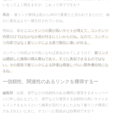
いるってよく聞きますが、これって何でですか？
馬谷
：
被リンク獲得
は昔からSEOで重要だと言われてきたけど、確
かに最近はより一層注目されているね。
理由は、最近は
コンテンツの質が高いサイトが増えて、コンテンツ
内容だけではなかなか差が付きにくいからだね。なので、コンテン
ツ内容ではなく被リンクによる差で順位に違いが出る。
コンテンツ内容はその気になれば真似されてしまうけど、
被リンク
は継続した施策の積み重ねであり、すぐに真似できるものではな
い。その意味で被リンクによる評価は模倣しづらい競争優位性にな
るね
。
ー信頼性、関連性のあるリンクを獲得するー
編集部
：以前、省庁などの信頼性のある機関が運営するキャンペー
ンに申し込むなどして、省庁などが運営する信頼性の高いサイトか
らリンクをもらうという施策が流行りましたよね？
被リンク獲得に
力を入れたいときに、そういった取組みは効果的ですか？