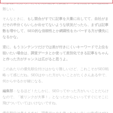
だよね。だから、たくさんの記事で調査データを用意するのは結構
難しい。
そんなときに、
もし競合がすでに記事を大量に出してて、自社がま
だその半分くらいしか出せてないような状況だったら、まずは記事
数を増やして、SEO的な信頼性とか網羅性をカバーする方が優先に
なるかな。
逆に、もうコンテンツだけでは差が付きにくいキーワードで上位を
狙いたい場合は、調査データとか使って差別化できる記事をちゃん
と作った方がチャンスは広がると思うよ。
このあたりの優先順位付けはかなり難しいけど、これこそがSEO戦
略って感じだね。SEOはやった方がいいことがたくさんある中で、
何からやるかが鍵になる。
編集部
：なるほど！たしかに、SEOってやった方がいいことだらけ
なので、「被リンクが大事！」となったからといってすぐにそこに
飛びついていてはいけないですね。
優先順位は考えますが、調査データを使ったコンテンツ作成はぜひ