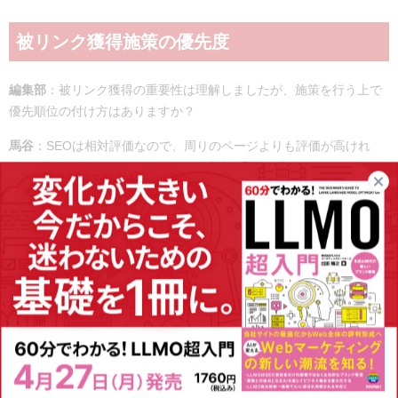
被リンク獲得施策の優先度
編集部
：
被リンク獲得
の重要性は理解しましたが、施策を行う上で
優先順位の付け方はありますか？
馬谷
：SEOは相対評価なので、周りのページよりも評価が高けれ
ば、1位になれる。そして、リンク以外の変数も多いから、どのぐら
いのコストをかけてどの変数をどこまで強化して競合よりも上にい
くかは設計が必要だね。
例えば、狙っているキーワードで競合がそこまで強くなければ、被
リンク獲得を頑張らずともコンテンツ品質だけで勝てることもある
し、大規模なデータベース系のサイトとかだと、クロール効率の改
善とか、インデックスエラーの解消などテクニカルな改善のほうが
先にやるべき場合もある。
さっき調査データとかインフォグラフィックをうまく使うのが大事
って話をしたけど、そういう記事って作るのに結構コストかかるん