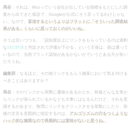
馬谷
：それは、Mozっていう会社が出している指標をもとにした調
査から出てきた仮説で、Googleが公式にそう言ってるわけじゃな
い。なので、
盲信するというよりはフラットに「そういった調査結
果がある」くらいに思っておくのがいいね。
そうは言いつつも、「認知度以上にリンクをもらっているのは過剰
な
SEO対策
と判定されて評価が下がる」という主張は、筋は通って
いるので、当然ブランド認知があるかないかでいうとある方が良い
だろうね。
編集部
：
なるほど。その他リンクをもらう施策において気を付ける
べきことはありますか？
馬谷
：そのリンクから実際に遷移があるかとか、前後どんな文章か
らリンクが張られているかなども大事にはなるんだけど、それを意
識するがあまり、無理にリンクをクリックさせる挙動にしたり、前
後の文言を意図的に指定するのは、
アルゴリズムの穴をつくような
ハック的な施策なので長期的には意味がないと思うね。