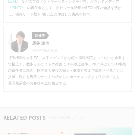
LEAD
」などのプロダクトマーケティングを担当。オウンドメディア
「
PINTO!
」の責任者として、自社ツール活用やSEOの深い知見を活か
し、獲得リード数を3倍以上に伸ばした実績を持つ。
監修者
馬谷 達也
SEO専門執行役員
行政機関や大手EC、大手メディアから町の歯科医院といった中小企業ま
で幅広く、数多くのサイトの改善に10年以上従事。2015年よりSEO事業
の責任者に就き、国内最大規模の売上・取引社数まで成長させることに
貢献。現在も現役でサイト分析からレポーティングまで手掛けており、
最高難易度のお客様を主に担当する。
RELATED POSTS
関連する記事はこちら