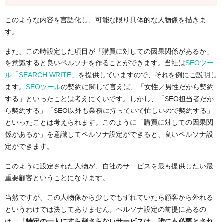
このような内容を言語化し、可能な限り具体的な人物像を描きま
す。
また、この時設定した項目が「購買に対しての因果関係があるか」
を意識すると良いペルソナを作ることができます。当社は
SEOツー
ル
「
SEARCH WRITE
」を提供していますので、それを例にご説明し
ます。
SEOツール
の契約に関して言えば、「女性／男性だから契約
する」といったことは考えにくいです。しかし、「SEO担当者だか
ら契約する」「SEO以外も業務に持っていて忙しいので契約する」
といったことは考えられます。このように「購買に対しての因果関
係があるか」を意識してペルソナ設定ができると、良いペルソナ設
定ができます。
このように設定された人物が、自社のサービスを最も提供したい最
重要顧客ということになります。
当然ですが、この人物像から少しでもずれていたら顧客から外れる
というわけでは決してありません。ペルソナ設定の前提にあるの
は、
「特定の一人にすら刺さらないサービスは、誰にも必要とされ