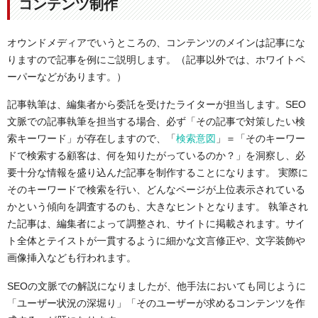
コンテンツ制作
オウンドメディアでいうところの、コンテンツのメインは記事にな
りますので記事を例にご説明します。（
記事以外では、ホワイトペ
ーパーなどがあります。）
記事執筆は、編集者から委託を受けたライターが担当します。S
EO
文脈での記事執筆を担当する場合、必ず「その記事で対策したい検
索キーワード」が存在しますので、「
検索意図
」＝「そのキーワー
ドで検索する顧客は、何を知りたがっているのか？」を洞察し、必
要十分な情報を盛り込んだ記事を制作することになります。
実際に
そのキーワードで検索を行い、どんなページが上位表示されている
かという傾向を調査するのも、大きなヒントとなります。
執筆され
た記事は、編集者によって調整され、サイトに掲載されます。サイ
ト全体とテイストが一貫するように細かな文言修正や、文字装飾や
画像挿入なども行われます。
SEOの文脈での解説になりましたが、他手法においても同じように
「ユーザー状況の深堀り」「そのユーザーが求めるコンテンツを作