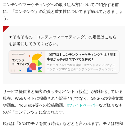
コンテンツマーケティングへの取り組み方についてご紹介する前
に、「コンテンツ」の定義と重要性についてまず触れておきましょ
う。
▼そもそもの「コンテンツマーケティング」の定義はこちら
を参考にしてみてください。
【保存版】コンテンツマーケティングとは？基本
事項から事例まですべてを解説！
コロナウィルスの登場以降、オウンドメディアによる
コンテンツSEOなどのコンテンツマーケティングに関
するお問い合わせを多くいただくようになりました。
強引なテレアポなどのアウトバウンドな営業手法の効
力が以前よりも弱まっている…
サービス提供者と顧客のタッチポイント（接点）が多様化している
現在
、Webサイトに掲載された記事だけでなく、SNS
への投稿文章
や画像、Y
ouTube
等への投稿動画、
ホワイトペーパー
など様々なも
のが「コンテンツ」に含まれます。
現代は「SNSでモノを買う時代」などとも言われます。モノは飽和