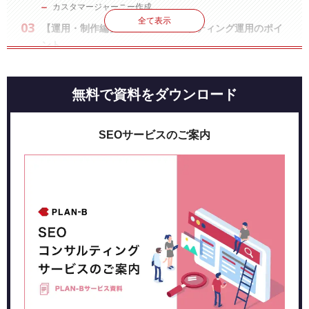
カスタマージャーニー作成
全て表示
【運用・制作編】コンテンツマーケティング運用のポイ
ント
チーム体制
進行管理
無料で資料をダウンロード
コンテンツ制作
効果計測
SEOサービスのご案内
まとめ