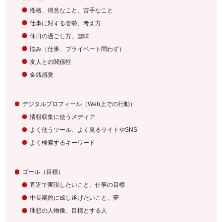
性格、得意なこと、苦手なこと
仕事に対する姿勢、考え方
休日の過ごし方、趣味
悩み（仕事、プライベート問わず）
友人との関係性
金銭感覚
デジタルプロフィール
（Web上での行動）
情報収集に使うメディア
よく使うツール、よく見るサイトや
SNS
よく検索するキーワード
ゴール（目標）
直近で実現したいこと、仕事の目標
中長期的に成し遂げたいこと、夢
理想の人物像、目標とする人