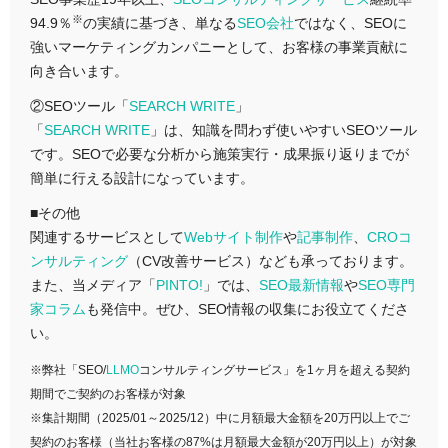
※
94.9％
の実績に基づき、単なる
SEO会社
ではなく、SEOに
強いマーケティングカンパニーとして、お客様の事業貢献に
向き合います。
②SEOツール「
SEARCH WRITE
」
「
SEARCH WRITE
」は、知識を問わず使いやすいSEOツール
です。SEOで必要な分析から施策実行・成果振り返りまでが
簡単に行える設計になっています。
■その他
関連するサービスとして
Webサイト制作
や
記事制作
、
CROコ
ンサルティング
（CV改善サービス）なども承っております。
また、当メディア「
PINTO!
」では、
SEO最新情報
や
SEO専門
家コラム
も発信中。ぜひ、SEO情報の収集にお役立てくださ
い。
※弊社「SEO/
LLMO
コンサルティングサービス」を1ヶ月を超える契約
期間でご契約のお客様が対象
※集計期間（2025/01～2025/12）中に月額最大金額を20万円以上でご
契約のお客様（当社お客様の87%は月額最大金額が20万円以上）が対象