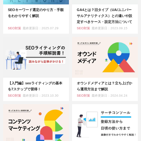
SEOキーワード選定のやり方・手順
GA4とは？旧タイプ（UA/ユニバー
をわかりやすく解説
サルアナリティクス）との違いや設
定すべきケース・設定方法について
SEO対策
最終更新日：2025.07.29
SEO対策
最終更新日：2023.09.15
【入門編】seoライティングの基本
オウンドメディアとは？立ち上げか
を7ステップで習得！
ら運用方法まで解説
SEO対策
最終更新日：2023.10.30
SEO対策
最終更新日：2024.04.24