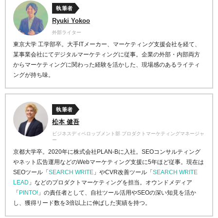
執筆者
Ryuki Yokoo
外部ライター
東京大学 工学部卒。大手ITメーカー、マーケティング支援会社を経て、
某事業会社にてデジタルマーケティングに従事。企業の外部・内部両方
からマーケティングに関わった経験を活かした、現場感のあるライティ
ングが持ち味。
執筆者
松本 健吾
ビジネスディベロップメント部 プロダクトマーケティングマネージャ
ー
京都大学卒。2020年に株式会社PLAN-Bに入社。SEOコンサルティング
やネット広告運用などのWebマーケティング支援に5年ほど従事。現在は
SEOツール「
SEARCH WRITE
」やCVR改善ツール「
SEARCH WRITE
LEAD
」などのプロダクトマーケティングを担当。オウンドメディア
「
PINTO!
」の責任者として、自社ツール活用やSEOの深い知見を活か
し、獲得リード数を3倍以上に伸ばした実績を持つ。