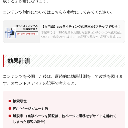
成する」が肝になります。
コンテンツ制作についてはこちらを参考にしてみてください。
【入門編】seoライティングの基本を7ステップで習得！
本記事では、SEO対策を意識した記事コンテンツの作成方法に
ついて、解説いたします。この記事を見ながら記事を作成して
いただけるような内容になっています。そもそもSEOライティ
ングとは？「SEOライティング」とは、検索エンジ…
効果計測
コンテンツを公開した後は
、継続的に効果計測をして改善を図りま
す。オウンドメディアの記事で考えると、
検索順位
PV（ページビュー）数
離脱率 （当該ページを閲覧後、他ページに遷移せずサイトを離れて
しまった顧客の割合）