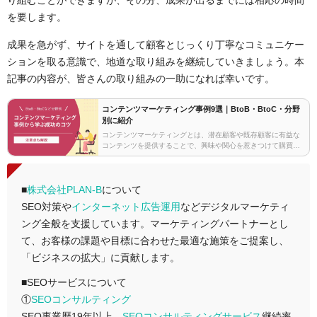
を要します。
成果を急がず、
サイトを通して
顧客とじっくり丁寧なコミュニケー
ションを
取る意識で、
地道な取り組みを継続
していきましょう
。本
記事の内容が、皆さんの取り組みの
一助に
なれば幸いです。
コンテンツマーケティング事例9選｜BtoB・BtoC・分野
別に紹介
コンテンツマーケティングとは、潜在顧客や既存顧客に有益な
コンテンツを提供することで、興味や関心を惹きつけて購買行
動やファン化へと繋げるマーケティング手法です。 今や多くの
企業が取り組むコンテンツマーケティングですが、その…
■
株式会社PLAN-B
について
SEO対策や
インターネット広告運用
などデジタルマーケティ
ング全般を支援しています。マーケティングパートナーとし
て、お客様の課題や目標に合わせた最適な施策をご提案し、
「ビジネスの拡大」に貢献します。
■SEOサービスについて
①
SEOコンサルティング
SEO事業歴19年以上、
SEOコンサルティングサービス
継続率