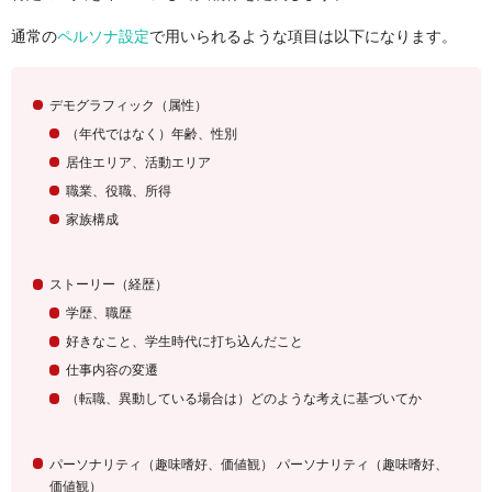
通常の
ペルソナ設定
で用いられるような項目は以下になります。
デモグラフィック（属性
）
（年代ではなく）年齢、性別
居住エリア、活動エリア
職業、役職、所得
家族構成
ストーリー（経歴）
学歴、職歴
好きなこと、学生時代に打ち込んだこと
仕事内容の変遷
（転職、異動している場合は）どのような考えに基づいてか
パーソナリティ
（趣味嗜好、価値観
）
パーソナリティ（趣味嗜好、
価値観
）