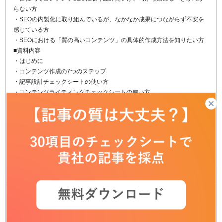
らない方
・SEOの内製化に取り組んでいるが、なかなか成果につながらず不安を
感じている方
・SEOにおける「質の高いコンテンツ」の具体的作成方法を知りたい方
■資料内容
・はじめに
・コンテンツ作成の7つのステップ
・記事設計チェックシートの使い方
・コンテンツライティングチェックシートの使い方
・自社に合ったライティング体制の構築
・効果検証において確認するべき指標
・コンテンツSEO内製化に成功した事例
・内製化を助けるSEOツール「SEARCH WRITE」のご紹介
コンテンツ作成から成果につながる効果検証の方法までコンテンツSEO
内製化のために必要な情報がたっぷり入った資料になっております！ぜ
ひダウンロードしてください！
フォームに必要事項をご記入いただくと、
無料で
資料ダウンロード
が可能です。