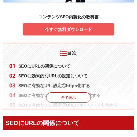
コンテンツSEO内製化の教科書
今すぐ無料ダウンロード
目次
SEOにURLの関係について
SEOに効果的なURLの設定について
SEOに有効なURL設定①https化する
SEOに有効なURL設定②URLを正規化する
全て表示
SEOに有効なURL設定③URLにキーワードを含める
パーマリンクを設定してキーワードを含める
SEOにURLの関係について
SEOに有効なURL設定④URLは英単語で構成する
日本語URLはSEO的に使用しないほうがいいのか？