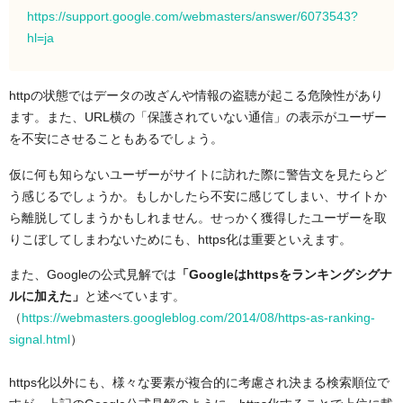
https://support.google.com/webmasters/answer/6073543?
hl=ja
httpの状態ではデータの改ざんや情報の盗聴が起こる危険性があり
ます。また、URL横の「保護されていない通信」の表示がユーザー
を不安にさせることもあるでしょう。
仮に何も知らないユーザーがサイトに訪れた際に警告文を見たらど
う感じるでしょうか。もしかしたら不安に感じてしまい、サイトか
ら離脱してしまうかもしれません。せっかく獲得したユーザーを取
りこぼしてしまわないためにも、https化は重要といえます。
また、Googleの公式見解では
「Googleはhttpsをランキングシグナ
ルに加えた」
と述べています。
（
https://webmasters.googleblog.com/2014/08/https-as-ranking-
signal.html
）
https化以外にも、様々な要素が複合的に考慮され決まる検索順位で