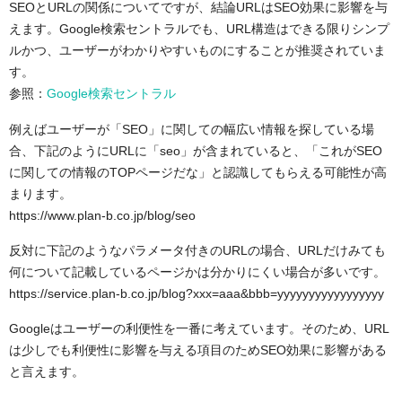
SEOとURLの関係についてですが、結論URLはSEO効果に影響を与
SEOに有効なURL設定⑤単語間の区切にハイフンを利用
えます。Google検索セントラルでも、URL構造はできる限りシンプ
する
ルかつ、ユーザーがわかりやすいものにすることが推奨されていま
SEOに有効なURL設定⑥URLはできるだけ簡潔にする
す。
SEOに有効なURL設定⑦シンプルで分かりやすいディレ
参照：
Google検索セントラル
クトリ構造にする
例えばユーザーが「SEO」に関しての幅広い情報を探している場
まとめ
合、下記のようにURLに「seo」が含まれていると、「これがSEO
に関しての情報のTOPページだな」と認識してもらえる可能性が高
まります。
https://www.plan-b.co.jp/blog/seo
反対に下記のようなパラメータ付きのURLの場合、URLだけみても
何について記載しているページかは分かりにくい場合が多いです。
https://service.plan-b.co.jp/blog?xxx=aaa&bbb=yyyyyyyyyyyyyyyyy
Googleはユーザーの利便性を一番に考えています。そのため、URL
は少しでも利便性に影響を与える項目のためSEO効果に影響がある
と言えます。