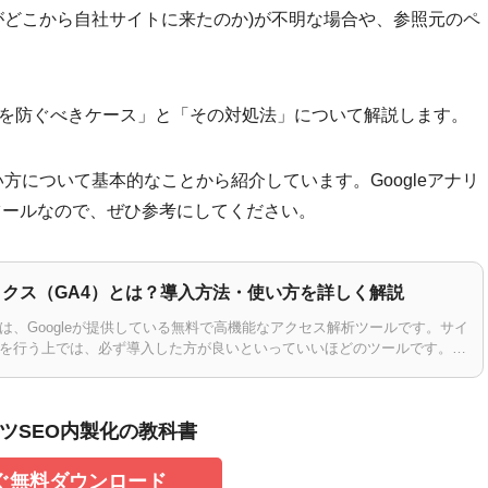
ーザーがどこから自社サイトに来たのか)が不明な場合や、参照元のペ
ct/noneを防ぐべきケース」と「その対処法」について解説します。
い方について基本的なことから紹介しています。Googleアナリ
ツールなので、ぜひ参考にしてください。
ティクス（GA4）とは？導入方法・使い方を詳しく解説
クスは、Googleが提供している無料で高機能なアクセス解析ツールです。サイ
策を行う上では、必ず導入した方が良いといっていいほどのツールです。し
で複雑な面もあ…
ツSEO内製化の教科書
ぐ無料ダウンロード