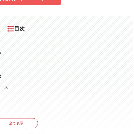
目次
？
ス
ケース
全て表示