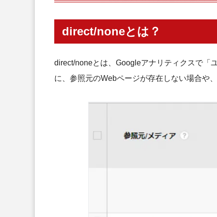
SSL対応しているページと対応し
1つのサイトで複数ドメインを扱っ
direct/noneとは？
防ぐべきdirect/noneの対処法
キャンペーンパラメータの付与
direct/noneとは、Googleアナリテ
リファラースパムと思われる参照元
に、参照元のWebページが存在しない場合や
まとめ