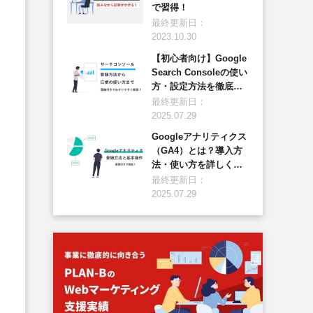
で習得！
最終更新日：
2023.10.30
【初心者向け】Google
Search Consoleの使い
方・設定方法を徹底解
説
最終更新日：
2025.07.29
Googleアナリティクス
（GA4）とは？導入方
法・使い方を詳しく解
説
最終更新日：
2025.07.29