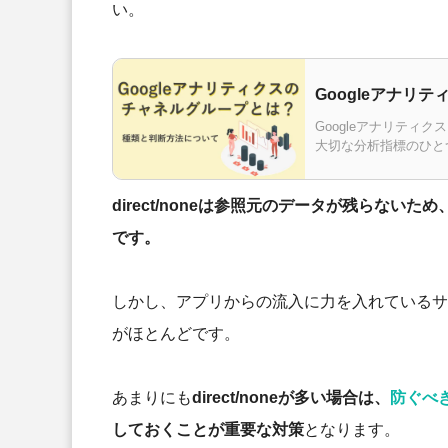
い。
Googleアナ
Googleアナリテ
大切な分析指標のひと
で、次の施策を打つこ
direct/noneは参照元のデータが残らな
です。
しかし、アプリからの流入に力を入れているサイト
がほとんどです。
あまりにも
direct/noneが多い場合は、
防ぐべ
しておくことが重要な対策
となります。