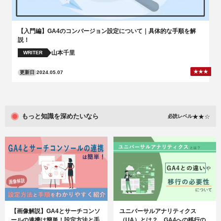
【入門編】GA4のコンバージョン設定について｜具体的な手順を解
説！
山本千里
WRITER
更新日
2024.05.07
もっと知識を深めたいなら
必読レベル
【画像解説】GA4とサーチコンソ
ユニバーサルアナリティクス
ールの連携は簡単！設定方法と手
（UA）とは？ GA4への移行の