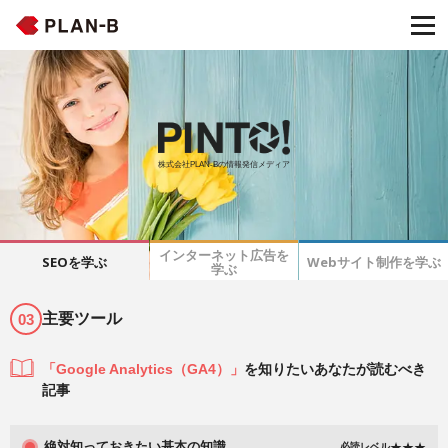
株式会社PLAN-Bの情報発信メディア
インターネット広告を
SEOを学ぶ
Webサイト制作を学ぶ
学ぶ
主要ツール
03
「Google Analytics（GA4）」
を知りたいあなたが読むべき
記事
絶対知っておきたい基本の知識
必読レベル