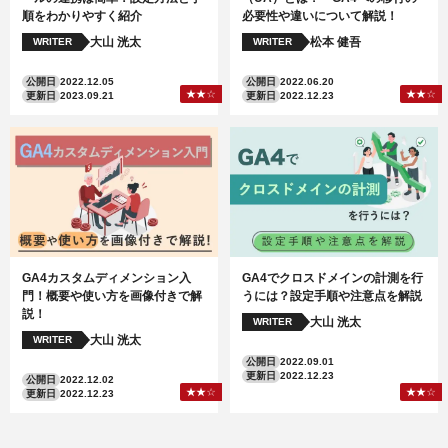
順をわかりやすく紹介
必要性や違いについて解説！
大山 洸太
松本 健吾
WRITER
WRITER
公開日
2022.12.05
公開日
2022.06.20
更新日
2023.09.21
更新日
2022.12.23
GA4カスタムディメンション入
GA4でクロスドメインの計測を行
門！概要や使い方を画像付きで解
うには？設定手順や注意点を解説
説！
大山 洸太
WRITER
大山 洸太
WRITER
公開日
2022.09.01
更新日
2022.12.23
公開日
2022.12.02
更新日
2022.12.23