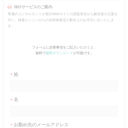
SEOサービスのご案内
専属のコンサルタントが貴社Webサイトの課題発見から解決策の立案を
行い、検索エンジンからの自然検索流入数向上のお手伝いをいたしま
す。
フォームに必要事項をご記入いただくと、
無料で
資料ダウンロード
が可能です。
姓
*
名
*
お勤め先のメールアドレス
*