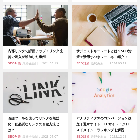
内部リンクで評価アップ！リンク改
サジェストキーワードとは？SEO対
善で流入が増加した事例
策で活用すべきツールもご紹介！
SEO対策
最終更新日：2024.03.15
SEO対策
最終更新日：2024.03.12
否認ツールを使ってリンクを無効
アナリティクスのコンバージョン設
化！低品質なリンクの否認方法と
定｜通常サイト・ECサイト・クロ
は？
スドメイントラッキングも解説
SEO対策
最終更新日：2023.04.07
SEO対策
最終更新日：2022.12.23