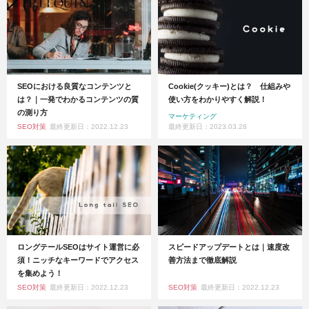
SEOにおける良質なコンテンツと
Cookie(クッキー)とは？ 仕組みや
は？｜一発でわかるコンテンツの質
使い方をわかりやすく解説！
の測り方
マーケティング
SEO対策
最終更新日：2022.12.23
最終更新日：2023.03.28
ロングテールSEOはサイト運営に必
スピードアップデートとは｜速度改
須！ニッチなキーワードでアクセス
善方法まで徹底解説
を集めよう！
SEO対策
最終更新日：2022.12.23
SEO対策
最終更新日：2022.12.23