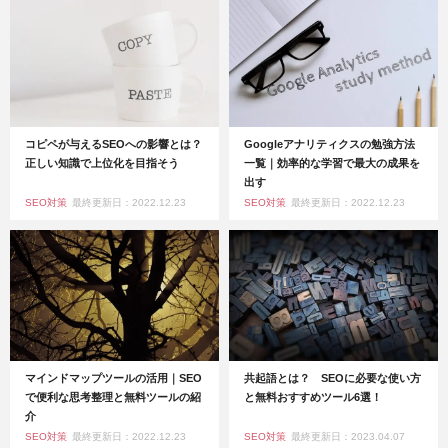
コピペが与えるSEOへの影響とは？
Googleアナリティクスの勉強方法
正しい知識で上位化を目指そう
一覧｜効率的な学習で最大の成果を
出す
SEO対策
最終更新日：2022.12.23
SEO対策
最終更新日：2022.12.23
マインドマップツールの活用｜SEO
共起語とは？ SEOに必要な使い方
で便利な思考整理と無料ツールの紹
と無料おすすめツール6選！
介
SEO対策
最終更新日：2022.12.23
SEO対策
最終更新日：2023.04.07