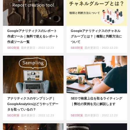
Googleアナリティクスのレポート
Googleアナリティクスのチャネル
作成ツール｜無料で使えるレポート
グループとは？｜種類と判断方法に
作成ツール一覧
ついて
SEO対策
最終更新日：2022.12.23
SEO対策
最終更新日：2022.12.23
アナリティクスのサンプリング｜
SEOで検索上位を取るライティング
GoogleAnalyticsはどうやってデー
｜弊社の実例を元に解説します
タを取っているの？
SEO対策
最終更新日：2022.12.23
SEO対策
最終更新日：2022.12.23