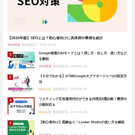
【2026年版】SEOとは？初心者向けに具体例や事例を紹介
SEO対策
最終更新日：2026.08.03
Google検索のAIモードとは？消し方・出し方・使い方など
を解説
SEO対策
最終更新日：2026.04.24
【５分でわかる】GTM(Googleタグマネージャー)の設定方
法
Web広告
最終更新日：2025.08.26
リスティング広告運用代行ができる代理店9選比較！費用や
少額対応も
Web広告
最終更新日：2026.02.26
【初心者向け】図解あり！Looker Studioの使い方を解説