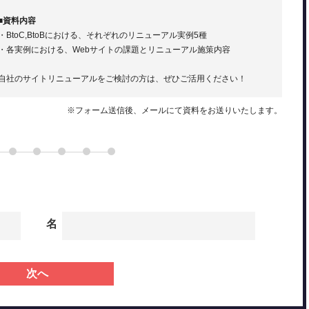
■資料内容
・BtoC,BtoBにおける、それぞれのリニューアル実例5種
・各実例における、Webサイトの課題とリニューアル施策内容
自社のサイトリニューアルをご検討の方は、ぜひご活用ください！
点
※フォーム送信後、メールにて資料をお送りいたします。
ジを作成する方法
業の条件
名
次へ