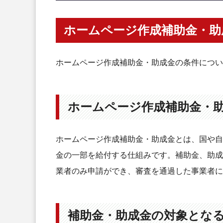
＜７＞請求
＜８＞入金
ホームページ作成補助金・助
事業再構築補助金を申請する際の
各自治体の助成金でホームページ
ホームページ作成補助金・助成金の条件につい
各自治体の助成金の対象者と対象事
各自治体の助成金を申請する流れ
ホームページ作成補助金・
ものづくり補助金を申請してホ
ものづくり補助金を申請する流れ
ホームページ作成補助金・助成金とは、国や自
＜１＞申請受付
金の一部を給付する仕組みです。補助金、助成
＜２＞採択通知
業者のみ申請ができ、審査を通過した事業者に
＜３＞交付申請・交付決定
＜４＞補助事業の実施
＜５＞中間監査・実績報告
補助金・助成金の対象とな
＜６＞確定検査