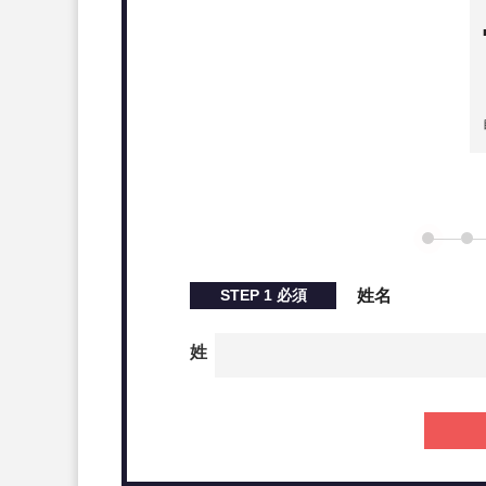
＜５＞事業実績報告の提出
＜６＞採択されれば補助金額の確定
＜７＞補助金額の交付
＜８＞事業実施効果報告
IT導入補助金を申請する際の注意
事業再構築補助金でホームペー
事業再構築補助金の対象者と対象事
事業再構築補助金を申請する流れ
STEP
1
必須
姓名
＜１＞応募申請
姓
＜２＞採択
＜３＞交付申請
＜４＞交付決定
＜５＞事業実施
＜６＞補助額確定