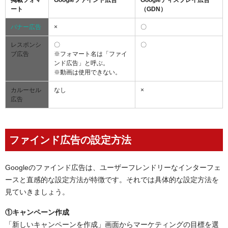
掲載フォマ
Googleファインド広告
Googleディスプレイ広告
ート
（GDN）
バナー広告
×
〇
レスポンシ
〇
〇
ブ広告
※フォマート名は「ファイ
ンド広告」と呼ぶ。
※動画は使用できない。
カルーセル
なし
×
広告
ファインド広告の設定方法
Googleのファインド広告は、ユーザーフレンドリーなインターフェ
ースと直感的な設定方法が特徴です。それでは具体的な設定方法を
見ていきましょう。
①キャンペーン作成
「新しいキャンペーンを作成」画面からマーケティングの目標を選