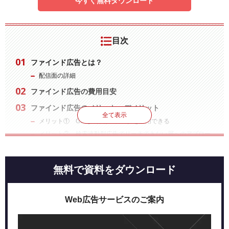
今すぐ無料ダウンロード
目次
ファインド広告とは？
配信面の詳細
ファインド広告の費用目安
ファインド広告のメリット・デメリット
全て表示
メリット① Google保有のデータを活用できる
メリット② 検索連動型広告でリーチできない層へのアプロー
チ
メリット③ カスタムオーディエンスが使える
無料で資料をダウンロード
メリット④ 先行者利益が得やすいフォーマット
デメリット＜１＞ 設定できない項目がある
設定できない項目の影響と対処法
Web広告サービスのご案内
デメリット＜２＞ 配信面を設定できない
デメリット＜３＞ toB商材との相性は良くない