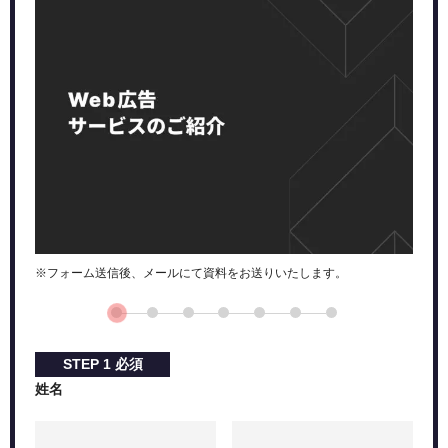
ファインド広告とGoogleディスプレイ広告（GDN）の
違い
配信面
ターゲティング
クリエイティブ（掲載フォーマット）
ファインド広告の設定方法
入札戦略について
クリエイティブ審査とは
Googleファインド広告の入稿規定
アセットの形式と要件
※フォーム送信後、メールにて資料をお送りいたします。
広告文の制限とガイドライン
画像とビデオの仕様と最適化
ファインド広告配信のポイント
STEP
1
必須
ターゲティングの精度
姓名
クリエイティブの魅力
モバイル最適化
成果の測定と最適化