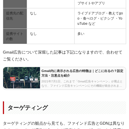
ブサイトやアプリ
提携先の配
なし
ライブドアブログ・教えてgo
信先
o・食べログ・ピクシブ ・Yo
uTube など
提携サイト
なし
多い
の数
Gmail広告について深堀した記事は下記になりますので、合わせて
ご覧ください。
Gmail内に表示される広告の特徴は｜どこに出るの？設定
方法・注意点を紹介
2021年7月1日、これまで「Gmail広告キャンペーン」が廃止と
なり、ファインド広告キャンペーンにその機能が統合されまし
た。ファインド広告の詳細については、下記記事をご覧くださ
いませ。本コラムではGmailに広告を表示…
ターゲティング
ターゲティングの観点から見ても、ファインド広告とGDNは異なり