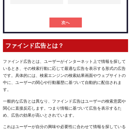
ファインド広告の要件と不適切なアセット
ファインド広告のベストプラクティス
次へ
入札・予算
ターゲティング
クリエイティブ
ファインド広告とは？
ファインド広告の実績
実績①：人材関連の企業様
ファインド広告とは、ユーザーがインターネット上で情報を探して
実績②：食品通販の企業様
いるとき、その検索行動に応じて最適な広告を表示する形式の広告
ファインド広告の効果についての具体的な分析と事例紹介
です。具体的には、検索エンジンの検索結果画面やウェブサイトの
ファインド広告の未来予測
中に、ユーザーの関心や行動履歴に基づいて自動的に配信されま
よくあるFAQ
す。
Q1：Googleファインド広告の主な配信面はどこですか？
一般的な広告とは異なり、ファインド広告はユーザーの検索意図や
Q2：ファインド広告の入札戦略にはどのような選択肢がありま
関心に直接反応します。つまり情報に基づいて広告を表示するた
すか？
め、広告の効果が高いとされています。
Q3：入札戦略を選ぶ際の注意点は何ですか？
まとめ：ファインド広告はcookie規制下で活躍！
これはユーザーが自分の興味や必要性に合わせて情報を探している