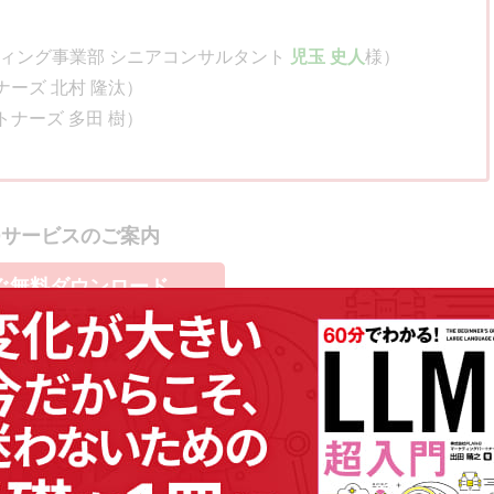
ティング事業部 シニアコンサルタント
児玉 史人
様）
ナーズ 北村 隆汰）
トナーズ 多田 樹）
Oサービスのご案内
ぐ無料ダウンロード
目次
さかの激減
になると感じ、PLAN-Bへの依頼を決定