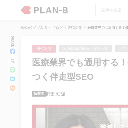
株式会社PLAN-B
ブログ
SEO対策
医療業界でも通用する！価
SHARE
SEO対策の事例・実績一覧
お客
SEO対策
医療業界でも通用する
つく伴走型SEO
執筆者
町田 知陽