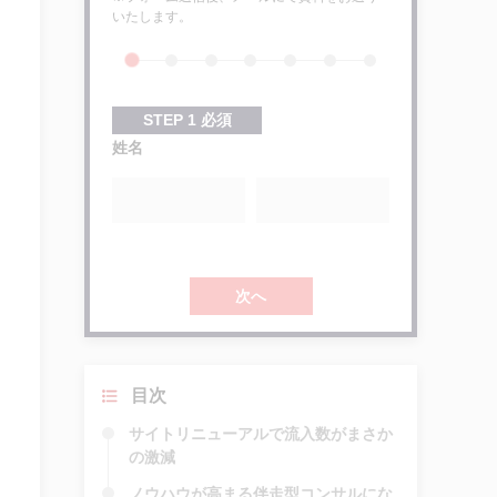
いたします。
STEP
1
必須
姓名
次へ
目次
サイトリニューアルで流入数がまさか
の激減
ノウハウが高まる伴走型コンサルにな