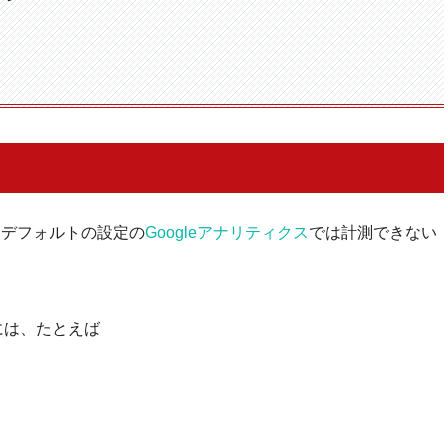
？
、デフォルトの設定の
Googleアナリティクス
では計測できない
には、たとえば