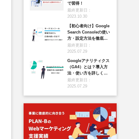
で習得！
最終更新日：
2023.10.30
【初心者向け】Google
Search Consoleの使い
方・設定方法を徹底解
説
最終更新日：
2025.07.29
Googleアナリティクス
（GA4）とは？導入方
法・使い方を詳しく解
説
最終更新日：
2025.07.29