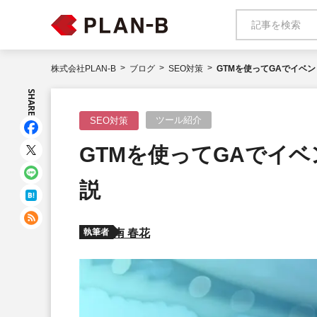
株式会社PLAN-B
ブログ
SEO対策
GTMを使ってGAでイベ
SHARE
ツール紹介
SEO対策
GTMを使ってGAでイ
説
執筆者
南 春花