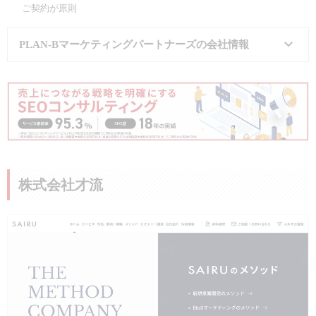
ご契約が原則
PLAN-Bマーケティングパートナーズの会社情報
会社名
株式会社PLAN-Bマーケティングパート
所在地
大阪本社：
大阪市西区新町 1-28-3 四
東京本社：
東京都品川区東五反田2-5-9 CIR
事業内容
デジタルマーケティング事業
マーケティングDX事業
株式会社才流
ASP事業
メディア事業
大阪本社：
06-6535-3344
電話番号
東京本社：
03-3446-7701
公式サイト
https://www.plan-b.co.jp/
実績・事例
SEOコンサルティングの事例