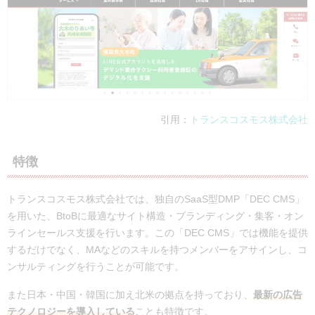
電話番号
記載なし
公式サイト
https://moltsinc.co.jp/
実績・事例
株式会社BuySell Technologies、
引用：
トランスコスモス株式会社
特徴
トランスコスモス株式会社では、独自のSaaS型DMP「DEC CMS」
を用いた、BtoBに最適なサイト構造・ブランディング・集客・オン
ラインセールス支援を行います。この「DEC CMS」では機能を提供
するだけでなく、MAなどのスキルを持つメンバーをアサインし、コ
ンサルティングを行うことが可能です。
また日本・中国・韓国に加え北米の拠点を持っており、
最新の広告
テクノロジーを導入している
ことも特徴です。