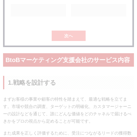
BtoBマーケティング支援に依頼する際の注意点
サービス範囲を事前に確認する
協力関係で進める姿勢を持つ
よくある質問
マーケティング会社の中で大手・有名なのは？
次へ
SNSマーケティングに強みのある会社は？
まとめ
BtoBマーケティング支援会社のサービス内容
1.戦略を設計する
まずお客様の事業や顧客の特性を踏まえて、最適な戦略を立てま
す。市場や競合の調査、ターゲットの明確化、カスタマージャーニ
ーの設計などを通じて、誰にどんな価値をどのチャネルで届けるべ
きかをプロの視点から定めることが可能です。
また成果を正しく評価するために、受注につながるリードの獲得数