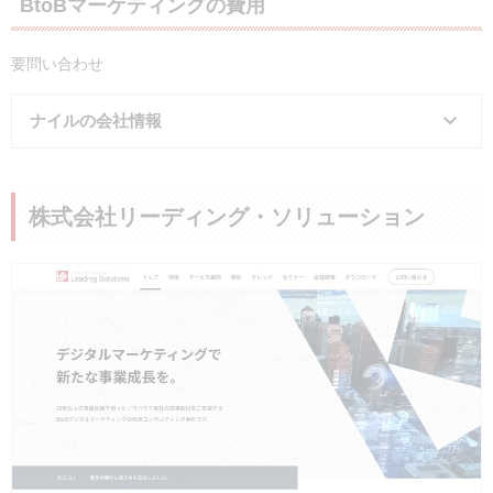
BtoBマーケティングの費用
要問い合わせ
ナイルの会社情報
会社名
ナイル株式会社
株式会社リーディング・ソリューション
所在地
東京都品川区東五反田1-24-2 JRE東五
事業内容
ホリゾンタルDX事業
自動車産業DX事業
電話番号
03-6409-6800
公式サイト
https://nyle.co.jp/
実績・事例
株式会社スクロール360、アドビ株式会