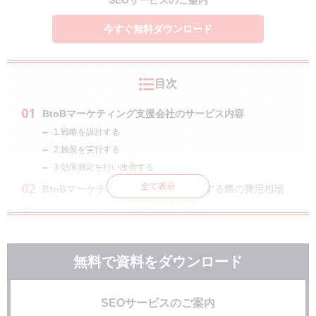
SEOサービスのご案内
今すぐ無料ダウンロード
目次
BtoBマーケティング支援会社のサービス内容
1.戦略を設計する
2.施策を実行する
3.効果測定を行い改善する
全て表示
BtoBマーケティング支援会社へ依頼する際の費用相場
BtoBマーケティング支援会社の選び方
事業を深く理解しようと努めている
自社と同じ業界や商材の事例がある
無料で資料をダウンロード
コミュニケーションが円滑にとれる
BtoBマーケティング支援を依頼できる会社一覧・比較表
SEOサービスのご案内
BtoBマーケティング支援を依頼できる会社17選