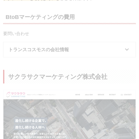
BtoBマーケティングの費用
要問い合わせ
トランスコスモスの会社情報
会社名
トランスコスモス株式会社
サクラサクマーケティング株式会社
所在地
東京都豊島区東池袋3-1-1 サンシャイン6
事業内容
要問い合わせ
電話番号
050-1751-7700
公式サイト
https://www.trans-cosmos.co.jp/
実績・事例
神戸市、アサヒ飲料など