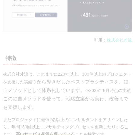
SEOツール「SEARCH WRITE」の
Webサイト制作の事例
Web広告運用代行の事例
インフルエンサーマーケティングプラット
e!」の導入事例
引用：
株式会社才流
特徴
株式会社才流は、これまでに220社以上、300件以上のプロジェクト
から導きだしたベストプラクティスを、独
を支援した実績
※
自メソッドとして体系化しています。
※2025年8月時点の実績
この独自メソッドを使って、戦略立案から実行、改善まで
を支援します。
またプロジェクトに最低2名以上のコンサルタントをアサインした
り、年間180回以上コンサルティングプロセスを更新したりするこ
とで、
高いサービス品質を保っている
ことも特徴です。