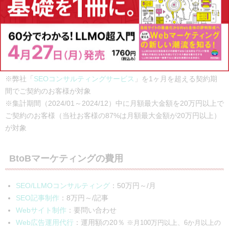
Web広告運用代行
などのプロフェッショナルが連携し、クライアン
トの目標達成を目指します。
さらにPLAN-Bでは
インフルエンサーマーケティングツール「Cast
Me!」
や
SEO支援ツール「SEARCH WRITE」
を提供しており、内製
化を進めることも可能です。
※弊社「
SEOコンサルティングサービス
」を1ヶ月を超える契約期
間でご契約のお客様が対象
※集計期間（2024/01～2024/12）中に月額最大金額を20万円以上で
ご契約のお客様（当社お客様の87%は月額最大金額が20万円以上）
が対象
BtoBマーケティングの費用
SEO/LLMOコンサルティング
：50万円～/月
SEO記事制作
：8万円～/記事
Webサイト制作
：要問い合わせ
Web広告運用代行
：運用額の20％
※月100万円以上、6か月以上の