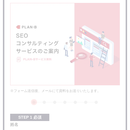
株式会社PLAN-Bマーケティングパートナーズ【PR】
株式会社才流
ナイル株式会社
株式会社リーディング・ソリューション
ワンマーケティング株式会社
株式会社ベーシック
株式会社THE MOLTS
トランスコスモス株式会社
サクラサクマーケティング株式会社
テクロ株式会社
株式会社Hakuhodo DY ONE（旧：株式会社アイレップ）
株式会社サイバーエージェント
※フォーム送信後、メールにて資料をお送りいたします。
株式会社W-ENDLESS【PR】
株式会社センタード【PR】
株式会社ネオマーケティング【PR】
株式会社ITコミュニケーションズ【PR】
STEP
1
必須
シュワット株式会社【PR】
姓名