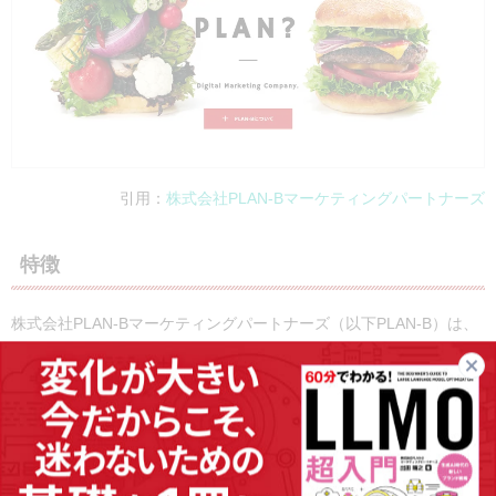
引用：
株式会社PLAN-Bマーケティングパートナーズ
特徴
株式会社PLAN-Bマーケティングパートナーズ（以下PLAN-B）は、
SEO事業やインターネット広告事業などに強みを持つWebマーケテ
ィング会社です。特にSEO事業歴は19年以上で、サービス継続率
95.3％
※
の実績があります。
市場分析・競合分析・自社分析に基づいた戦略設計
に強みがあり、
SEO/LLMOコンサルティング
や
SEO記事制作
、
Webサイト制作
、