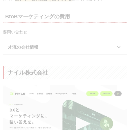
BtoBマーケティングの費用
要問い合わせ
才流の会社情報
会社名
株式会社 才流
ナイル株式会社
所在地
東京都千代田区平河町2丁目5-3 MIDORI.so 
tacho GRiD )
事業内容
新規事業開発コンサルティング
BtoBマーケティングコンサルティング
法人営業コンサルティング
研修
電話番号
記載なし