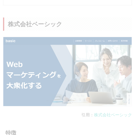
会社名
ワンマーケティング株式会社
株式会社ベーシック
所在地
大阪本社：大阪市中央区平野町3-3-9 湯木
事業内容
BtoBマーケティング事業
・コンサルティング
・マーケティングオートメーション導入
・Salesforce導入・運用支援
・ABMソリューション
・マーケティングオートメーション運用
・Webサイト制作、コンテンツ制作
電話番号
06-6575-7009
公式サイト
https://www.onemarketing.jp/
引用：
株式会社ベーシック
実績・事例
オムロン ソーシアルソリューションズ株
ネットワークス株式会社など
特徴