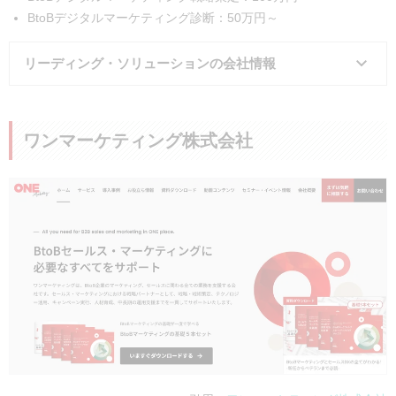
BtoBデジタルマーケティング診断：50万円～
リーディング・ソリューションの会社情報
会社名
株式会社リーディング・ソリューション
ワンマーケティング株式会社
所在地
東京都千代田区丸の内3-4-1 新国際ビル
事業内容
BtoB企業向けデジタルマーケティング
BtoB企業向けデジタルマーケティング支
電話番号
03-5860-3601
公式サイト
https://www.leading-solutions.co.jp/
実績・事例
要問い合わせ