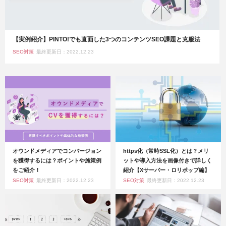
【実例紹介】PINTO!でも直面した3つのコンテンツSEO課題と克服法
SEO対策
最終更新日：2022.12.23
オウンドメディアでコンバージョン
https化（常時SSL化）とは？メリ
を獲得するには？ポイントや施策例
ットや導入方法を画像付きで詳しく
をご紹介！
紹介【Xサーバー・ロリポップ編】
SEO対策
最終更新日：2022.12.23
SEO対策
最終更新日：2022.12.23