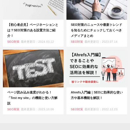
【初心者必見】ページネーションと
SEO対策のニュースや最新トレンド
は？SEO対策のある設置方法ご紹
を知るためにチェックしておくべき
介！
メディアまとめ
SEO対策
最終更新日：2024.03.12
SEO対策
最終更新日：2023.07.14
ページ読み込み速度がわかる！
Ahrefs入門編｜SEOに効果的な使い
「Test my site」の機能と使い方解
方や基本機能を解説！
説
SEO対策
最終更新日：2023.10.06
SEO対策
最終更新日：2022.12.23