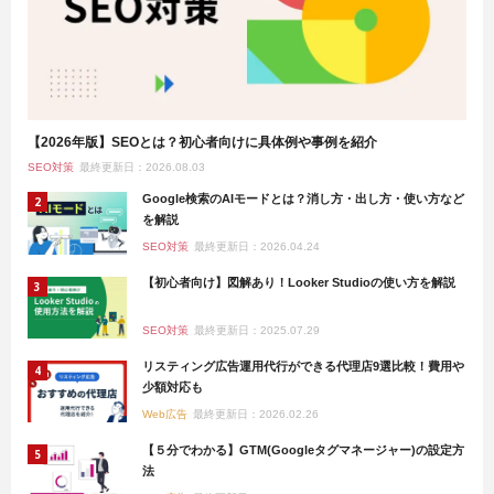
【2026年版】SEOとは？初心者向けに具体例や事例を紹介
SEO対策
最終更新日：2026.08.03
Google検索のAIモードとは？消し方・出し方・使い方など
を解説
SEO対策
最終更新日：2026.04.24
【初心者向け】図解あり！Looker Studioの使い方を解説
SEO対策
最終更新日：2025.07.29
リスティング広告運用代行ができる代理店9選比較！費用や
少額対応も
Web広告
最終更新日：2026.02.26
【５分でわかる】GTM(Googleタグマネージャー)の設定方
法