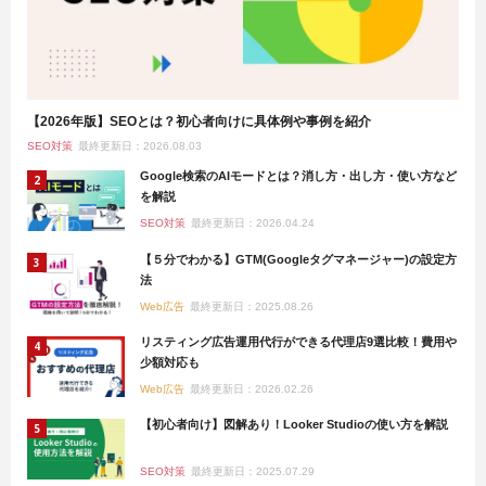
【2026年版】SEOとは？初心者向けに具体例や事例を紹介
SEO対策
最終更新日：2026.08.03
Google検索のAIモードとは？消し方・出し方・使い方など
を解説
SEO対策
最終更新日：2026.04.24
【５分でわかる】GTM(Googleタグマネージャー)の設定方
法
Web広告
最終更新日：2025.08.26
リスティング広告運用代行ができる代理店9選比較！費用や
少額対応も
Web広告
最終更新日：2026.02.26
【初心者向け】図解あり！Looker Studioの使い方を解説
SEO対策
最終更新日：2025.07.29