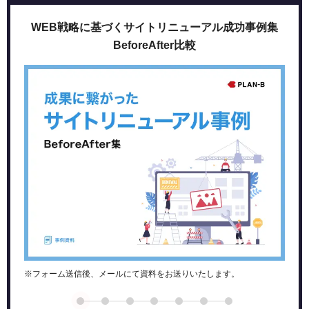
LP作成に特化したツール「Instapage」
圧倒的なシェア「WordPress」
WEB戦略に基づくサイトリニューアル成功事例集
LP作成ツールの選び方
BeforeAfter比較
＜１＞必要な機能が揃っているか
＜２＞操作が難しくないか
＜３＞サポート体制が整っているか
＜４＞費用感は自社に合っているか
＜５＞外部ツールとの連携ができるか
LP作成ツール導入のメリット・デメリット
導入のメリット
導入のデメリット
初心者でもできる！ LP作成の手順とは
＜１＞LP作成の目的決定
＜２＞ペルソナの設定
＜３＞構成の作成
※フォーム送信後、メールにて資料をお送りいたします。
＜４＞コンテンツの作成
＜５＞デザインする