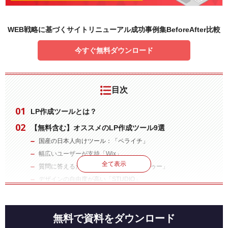
WEB戦略に基づくサイトリニューアル成功事例集BeforeAfter比較
今すぐ無料ダウンロード
目次
LP作成ツールとは？
【無料含む】オススメのLP作成ツール9選
国産の日本人向けツール：「ペライチ」
幅広いユーザーが支持「Wix」
全て表示
質問に答えるだけでLPができる「ジンドゥー」
デザインの自由度が高い「STUDIO」
海外サイトのようなLPができる「Strikingly」
小規模サービス向け「MOSH」
無料で資料をダウンロード
フォームも同時に作成可能「フォームメーラー」