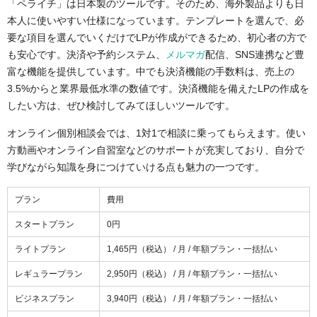
「ペライチ」は日本製のツールです。そのため、海外製品よりも日
本人に使いやすい仕様になっています。テンプレートを選んで、必
要な項目を選んでいくだけでLPが作成ができるため、初心者の方で
も安心です。決済や予約システム、
メルマガ
配信、SNS連携など豊
富な機能を提供しています。中でも決済機能の手数料は、売上の
3.5%からと業界最低水準の数値です。決済機能を備えたLPの作成を
したい方は、ぜひ検討してみてほしいツールです。
オンライン個別相談会では、1対1で相談に乗ってもらえます。使い
方動画やオンライン自習室などのサポートが充実しており、自分で
学びながら知識を身につけていける点も魅力の一つです。
プラン
費用
スタートプラン
0円
ライトプラン
1,465円（税込） / 月 / 年額プラン・一括払い
レギュラープラン
2,950円（税込） / 月 / 年額プラン・一括払い
ビジネスプラン
3,940円（税込） / 月 / 年額プラン・一括払い