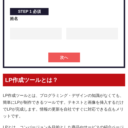
＜６＞コーディングを行なう
＜７＞公開・効果測定をする
STEP
1
必須
効果的なLPを作成する3つのコツ
姓名
＜１＞ユーザー視点で作成する
＜２＞興味を引くファーストビューで離脱を防止する
＜３＞改善を繰り返す
自社に最適なLP作成ツールを導入しよう
次へ
LP作成ツールとは？
LP作成ツールとは、プログラミング・デザインの知識がなくても、
簡単にLPが制作できるツールです。テキストと画像を挿入するだけ
でLPが完成します。情報の更新を自社ですぐに対応できる点もメリ
ットです。
LPとは、コンバージョンを目的とした商品やサービスの紹介ページ